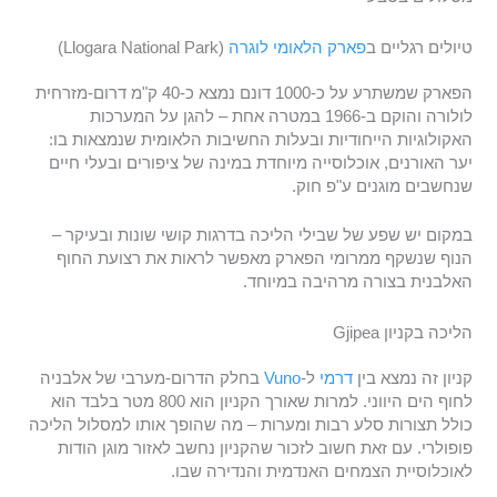
טיולים רגליים ב
פארק הלאומי לוגרה
(Llogara National Park)
הפארק שמשתרע על כ-1000 דונם נמצא כ-40 ק"מ דרום-מזרחית
לולורה והוקם ב-1966 במטרה אחת – להגן על המערכות
האקולוגיות הייחודיות ובעלות החשיבות הלאומית שנמצאות בו:
יער האורנים, אוכלוסייה מיוחדת במינה של ציפורים ובעלי חיים
שנחשבים מוגנים ע"פ חוק.
במקום יש שפע של שבילי הליכה בדרגות קושי שונות ובעיקר –
הנוף שנשקף ממרומי הפארק מאפשר לראות את רצועת החוף
האלבנית בצורה מרהיבה במיוחד.
הליכה בקניון Gjipea
קניון זה נמצא בין
דרמי
ל-
Vuno
בחלק הדרום-מערבי של אלבניה
לחוף הים היווני. למרות שאורך הקניון הוא 800 מטר בלבד הוא
כולל תצורות סלע רבות ומערות – מה שהופך אותו למסלול הליכה
פופולרי. עם זאת חשוב לזכור שהקניון נחשב לאזור מוגן הודות
לאוכלוסיית הצמחים האנדמית והנדירה שבו.