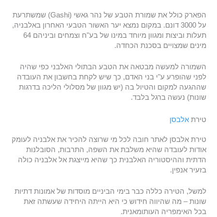
הפארק כולל את שמורת הטבע של נהר גאשי (Gashi) שמשתרעת
על 3000 דונם. במקום נמצא יער האשור הטבעי האחרון באלבניה,
תעלות וביצות ומגוון מיוחד במינו של בע"ח וצמחים וביניהם 64
מינים שמצויים בסכנת הכחדה.
השמורה למעשה מבטאה את הטבע הבתולי האלבני כפי שהיה
לפני שהופרע ע"י בני האדם, כך שיש לקחת בחשבון את העובדה
שההגעה למקום והטיול בה (יש מגוון של מסלולי הליכה בדרגות
שונות) נעשה ברגל בלבד.
טירת
אלבסן
טירת אלבסן לאתר חובה לכל מי שרוצה להכיר את אלבניה לעומק
אודות לעובדה שהיא משלבת את השפה, התרבות, הסובלנות
הדתית וההיסטוריה האלבנית כך שהיא מייצגת אל אלבניה כולה
בזעיר אנפין.
למשל, הטירה כללה כבר בימי הביניים מוסדות של אמונות דתיות
שונות – מה שהיווה חידוש כי היא הייתה היחידה שעשתה זאת
בכל האימפריה העותומאנית.