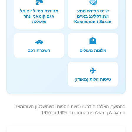
🏞️
🤿
שייט בסירת מנוע
מטירנה בטיול יום אל
ושנורקלינג באיים
אגם קומאני ונהר
Sazan ו-Karaburun
שאאלה
🚗
🏨
מלונות מעולים
השכרת רכב
✈️
טיסות זולות (מאוד!)
בהמשך, האלבנים דרשו זכויות נוספות וכשהשלטון העותומאני
התנגד לכך האלבנים התמרדו ב-1909 וב-1910.