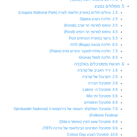
מסלולים בטבע
טיולים רגליים בפארק הלאומי לוגרה (Llogara National Park)
הליכה בקניון Gjipea
טיפוס למרומי הר קורב (Korab)
טיפוס למרומי הר רוסיט (Rosit)
ביקור במערת הנטיפים Puci
הליכה מבוגה (Boga) לת'ת
הליכה מת'ת למעבר ההרים פג'ס (Pejes)
הליכה למפל Grunas
חגיגות ופסטיבלים באלבניה
יריד האביב של קורצ'ה
הקרנבל של קורצ'ה
פסטיבל הבירה
פסטיבל ה- Lakror
פסטיבל ימי Mio
פסטיבל התפוחים
פסטיבל הפולקלור העממי של ג'ירוקסטרה (Gjirokastër National
Folklore Festival)
פסטיבל שעון הקיץ (Dita e Veres)
פסטיבל הסרטים הבינלאומי של טירנה (TIFF)
פסטיבל הצבע Colour Day