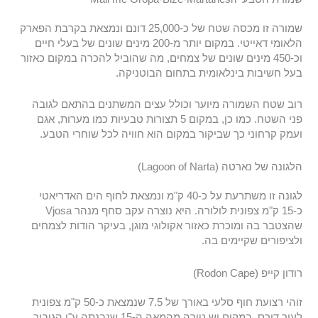
שמורה זו מכסה שטח של כ-25,000 דונם ונמצאת בקרבת הפארק
הלאומי דאייטי. במקום יותר מ-200 מינים שונים של בעלי חיים
וכ-450 מינים שונים של צמחים, מה שהוביל להכרה במקום כאזור
בעל חשיבות בינלאומית בתחום הבוטניקה.
רוב שטח השמורה מיוער וכולל עצים המשתנים בהתאם לגובה
פני השטח. כמו כן, במקום 5 תצורות טבעיות כמו מערות, אגם
ועמק קרחוני כך שביקור במקום הוא חוויה לכל שוחרי הטבע.
הלגונה של נארטה (Lagoon of Narta)
לגונה זו משתרעת על כ-40 ק"מ ונמצאת לחוף הים האדריאטי
כ-15 ק"מ צפונית לולורה. היא נוצרה עקב סחף מנהר Vjosa
שהצטבר בה ומוכרת כאזור אקולוגי מוגן, בעיקר הודות לצמחים
ולציפורים שקיימים בה.
רודון קייפ (Rodon Cape)
זוהי רצועת חוף סלעי באורך של 7.5 שנמצאת כ-50 ק"מ צפונית
לעיר דורס. במקום יש טירה מהמאה ה-15 שנבנתה ע"י הגיבור