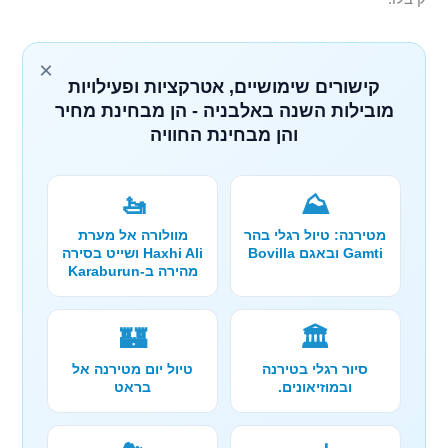
×
קישורים שימושיים, אטרקציות ופעילויות
מובילות השנה באלבניה - הן מבחינת מחיר
והן מבחינת החוויה
🚤
⛰️
מטירנה: טיול רגלי בהר
מוולורה אל מערת
Gamti ובאגם Bovilla
Haxhi Ali ושייט בסירה
מהירה ב-Karaburun
🏰
🏛️
סיור רגלי בטירנה
טיול יום מטירנה אל
ובמוזיאונים.
בראט