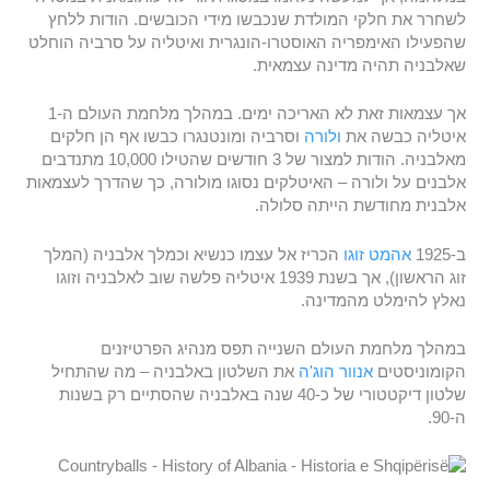
לשחרר את חלקי המולדת שנכבשו מידי הכובשים. הודות ללחץ
שהפעילו האימפריה האוסטרו-הונגרית ואיטליה על סרביה הוחלט
שאלבניה תהיה מדינה עצמאית.
אך עצמאות זאת לא האריכה ימים. במהלך מלחמת העולם ה-1
איטליה כבשה את
ולורה
וסרביה ומונטנגרו כבשו אף הן חלקים
מאלבניה. הודות למצור של 3 חודשים שהטילו 10,000 מתנדבים
אלבנים על ולורה – האיטלקים נסוגו מולורה, כך שהדרך לעצמאות
אלבנית מחודשת הייתה סלולה.
ב-1925
אהמט זוגו
הכריז אל עצמו כנשיא וכמלך אלבניה (המלך
זוג הראשון), אך בשנת 1939 איטליה פלשה שוב לאלבניה וזוגו
נאלץ להימלט מהמדינה.
במהלך מלחמת העולם השנייה תפס מנהיג הפרטיזנים
הקומוניסטים
אנוור הוג'ה
את השלטון באלבניה – מה שהתחיל
שלטון דיקטטורי של כ-40 שנה באלבניה שהסתיים רק בשנות
ה-90.