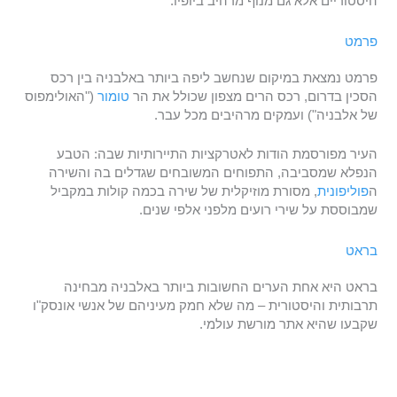
היסטוריים אלא גם מנוף מרהיב ביופיו.
פרמט
פרמט נמצאת במיקום שנחשב ליפה ביותר באלבניה בין רכס
הסכין בדרום, רכס הרים מצפון שכולל את הר
טומור
("האולימפוס
של אלבניה") ועמקים מרהיבים מכל עבר.
העיר מפורסמת הודות לאטרקציות התיירותיות שבה: הטבע
הנפלא שמסביבה, התפוחים המשובחים שגדלים בה והשירה
ה
פוליפונית
, מסורת מוזיקלית של שירה בכמה קולות במקביל
שמבוססת על שירי רועים מלפני אלפי שנים.
בראט
בראט היא אחת הערים החשובות ביותר באלבניה מבחינה
תרבותית והיסטורית – מה שלא חמק מעיניהם של אנשי אונסק"ו
שקבעו שהיא אתר מורשת עולמי.