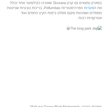
בפארק נמצאים גם קניון Skorana שאורכו כקילומטר אחד וכולל
את ה
מערות
הפרהיסטוריות Pellumbas, בריכות טבעיות שניזונות
ממפלים ושמהוות מקום מפלט בימות הקיץ החמים ועוד
אטרקציות רבות.
שמורת הטבע Mali me Gropa-Bizë-Martanesh