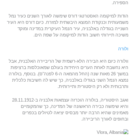
הספירה.
הודות למיקומה האסטרטגי דורס שימשה לאורך השנים כעיר נמל
משמעותית וכנקודת המוצא היבשתית למזרח. כיום דורס היא העיר
השנייה בגודלה באלבניה, עיר הנמל העיקרית במדינה ומוקד
משיכה תיירותי חשוב הודות למיקומה על שפת הים.
ולורה
וולורה כיום היא הבירה הלא-רשמית של הריביירה האלבנית, אבל
היא נחשבת לאחת הערים היחידות בעולם שמאוכלסות ברציפות
במשך 26 מאות שנה (החל מהמאה ה-6 לפנה"ס). בנוסף, בולורה
נמצא הנמל השני בגודלו באלבניה, כך שיש לה חשיבות כלכלית
ותרבותית ולא רק היסטורית ותיירותית.
ואגב היסטוריה, בולורה הוכרזה עצמאות אלבניה ב-28.11.1912
והיא שימשה כבירה הראשונה של המדינה, כך שהמקומיים
מאמינים שהיא הרבה יותר מבסיס יציאה לטיולים בכפרים
ובחופים לאורך הריביירה.