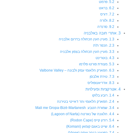
פרמט
בראט
דורס
ולורה
סרנדה
אתרי חובה באלבניה
מעיין העין הכחולה בדרום אלבניה
הכפר ת'ת
מעיין העין הכחולה בצפון אלבניה
בוטרינט
מצודת פורטו פלרמו
הפארק הלאומי עמק ולבונה – Valbone Valley
טירת אלבסן
אדריאנופוליס
אטרקציות ופעילויות
רובע בלוקו
הפארק הלאומי והר דאייטי בטירנה
שמורת הטבע Mali me Gropa-Bizë-Martanesh
הלגונה של נארטה (Lagoon of Narta)
רודון קייפ (Rodon Cape)
שייט באגם קומאן (Komani)
רפטינג בנהר ויוסה (Vjose)