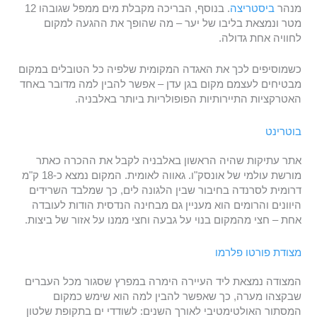
מנהר
ביסטריצה
. בנוסף, הבריכה מקבלת מים ממפל שגובהו 12
מטר ונמצאת בליבו של יער – מה שהופך את ההגעה למקום
לחוויה אחת גדולה.
כשמוסיפים לכך את האגדה המקומית שלפיה כל הטובלים במקום
מבטיחים לעצמם מקום בגן עדן – אפשר להבין למה מדובר באחד
האטרקציות התיירותיות הפופולריות ביותר באלבניה.
בוטרינט
אתר עתיקות שהיה הראשון באלבניה לקבל את ההכרה כאתר
מורשת עולמי של אונסק"ו. גאווה לאומית. המקום נמצא כ-18 ק"מ
דרומית לסרנדה בחיבור שבין הלגונה לים, כך שמלבד השרידים
היוונים והרומים הוא מעניין גם מבחינה הנדסית הודות לעובדה
אחת – חצי מהמקום בנוי על גבעה וחצי ממנו על אזור של ביצות.
מצודת פורטו פלרמו
המצודה נמצאת ליד העיירה הימרה במפרץ שסגור מכל העברים
שבקצהו מערה, כך שאפשר להבין למה הוא שימש כמקום
המסתור האולטימטיבי לאורך השנים: לשודדי ים בתקופת שלטון