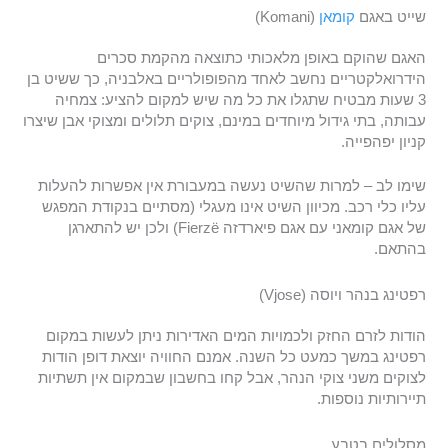
שייט באגם
קומאן
(Komani)
האגם שהוקם באופן מלאכותי כתוצאה מהקמת סכרים
הידרואלקטריים נחשב לאחד מהפופולריים באלבניה, כך ששיט בן
3 שעות מבטיח שתגלו את כל מה שיש למקום להציע: צמחיה
עבותה, בתי גידול מיוחדים במינם, צוקים תלולים ומצוקי אבן שיצרו
קניון יפהפייה.
שימו לב – למרות שהשיט נעשה במעבורת אין אפשרות להעלות
עליו כלי רכב. מכיוון השיט אינו מעגלי (מסתיים בנקודת המפגש
של אגם קומאני עם אגם פיארדזה Fierzë) ולכן יש להתארגן
בהתאם.
רפטינג בנהר ויוסה (Vjose)
הודות לזרם החזק ולכמויות המים האדירות ניתן לעשות במקום
רפטינג במשך כמעט כל השנה. אמנם החוויה יוצאת דופן הודות
לצוקים משני צוקי הנהר, אבל קחו בחשבון שבמקום אין תשתיות
תיירותיות נוספות.
מסלולים בטבע