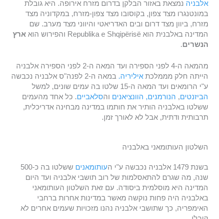
אלבניה
נמצאת באזור הבלקן בדרום מזרח אירופה. היא גובלת
במונטנגרו מצד צפון, בקוסובו מצד צפון-מזרח, במקדוניה מצד
מזרח, ביוון מצד דרום ובים האדריאטי והיווני מצד מערב. שם
המדינה באלבנית הוא Republika e Shqipërisë והפירוש הוא
ארץ
הנשרים
.
מהמאה ה-4 לפני הספירה ועד המאה ה-2 לפני הספירה אלבניה
הייתה חלק מממלכת
איליריה.
במאה ה-2 לפנה"ס אלבניה נכבשה
ע"י הרומאים ועד המאה ה-15 שלטו בה עמים שונים, למשל
הביזנטים
,
הנורמנים,
הוונציאנים
וה
סלאביים
. כל אחד מהעמים
ששלטו באלבניה הותיר את חותמו במדינה מבחינה אדריכלית,
תרבותית ודתית, אבל לא לאורך זמן.
השלטון העותומאני באלבניה
בשנת 1479 אלבניה נכבשה ע"י ה
עותומאנים
ששלטו בה כ-500
שנה, מה שגרם להתאסלמות של רוב תושבי אלבניה ועד היום
המדינה היא מוסלמית ביסודה. עם זאת השלטון העותומאני
באלבניה היה פחות נוקשה מאשר במדינות אחרות ברחבי
האימפריה, כך שתושבי אלבניה נהנו מזכויות שעמים אחרים לא
קיבלו.