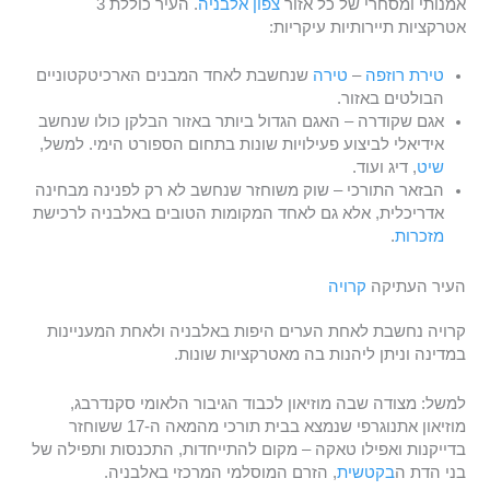
אמנותי ומסחרי של כל אזור
צפון אלבניה
. העיר כוללת 3
אטרקציות תיירותיות עיקריות:
טירת רוזפה
–
טירה
שנחשבת לאחד המבנים הארכיטקטוניים
הבולטים באזור.
אגם שקודרה – האגם הגדול ביותר באזור הבלקן כולו שנחשב
אידיאלי לביצוע פעילויות שונות בתחום הספורט הימי. למשל,
שיט
, דיג ועוד.
הבזאר התורכי – שוק משוחזר שנחשב לא רק לפנינה מבחינה
אדריכלית, אלא גם לאחד המקומות הטובים באלבניה לרכישת
מזכרות
.
העיר העתיקה
קרויה
קרויה נחשבת לאחת הערים היפות באלבניה ולאחת המעניינות
במדינה וניתן ליהנות בה מאטרקציות שונות.
למשל: מצודה שבה מוזיאון לכבוד הגיבור הלאומי סקנדרבג,
מוזיאון אתנוגרפי שנמצא בבית תורכי מהמאה ה-17 ששוחזר
בדייקנות ואפילו טאקה – מקום להתייחדות, התכנסות ותפילה של
בני הדת ה
בקטשית
, הזרם המוסלמי המרכזי באלבניה.