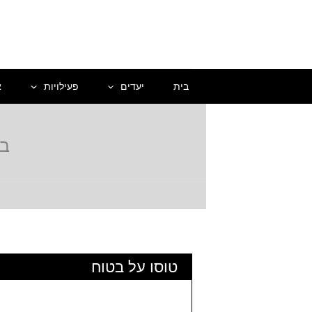
ילוג
תוכן
בית
יעדים
פעילויות
א
בונקאר
טוסו על בטוח