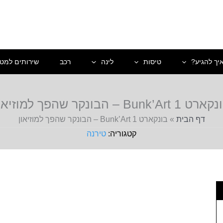
יך להגיע?
טיסות
לינה
רכב
שירותים למטי
ט 1 Bunk’Art – הבונקר שהפך למוזיאון
דף הבית
»
בונקארט 1 Bunk’Art – הבונקר שהפך למוזיאון
טירנה