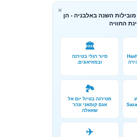
×
מובילות השנה באלבניה - הן
נת החוויה
🏛️
ורה אל מערת Haxhi
סיור רגלי בטירנה
הירה
ובמוזיאונים.
🏞️
ע
מטירנה בטיול יום אל
קלינג באיים Sazan
אגם קומאני ונהר
שאאלה
✈️