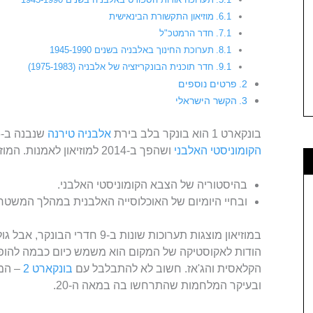
מוזיאון התקשורת הבינאישית
חדר הרמטכ"ל
תערוכת החינוך באלבניה בשנים 1945-1990
חדר תוכנית הבונקריזציה של אלבניה (1975-1983)
פרטים נוספים
הקשר הישראלי
בונקארט 1 הוא בונקר בלב בירת
אלבניה
טירנה
שנבנה ב-1976
הקומוניסטי האלבני
ושהפך ב-2014 למוזיאון לאמנות. המוזיאון היום עוסק בשני תחומים.
בהיסטוריה של הצבא הקומוניסטי האלבני.
ובחיי היומיום של האוכלוסייה האלבנית במהלך המשטר 
במוזיאון מוצגות תערוכות שונות ב-
הודות לאקוסטיקה של המקום הוא משמש כיום כבמה להופ
הקלאסית והג'אז. חשוב לא להתבלבל עם
בונקארט 2
– המו
ובעיקר המלחמות שהתרחשו בה במאה ה-20.