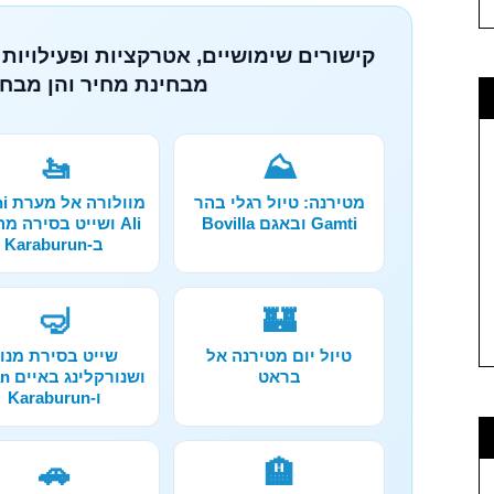
קישורים שימושיים, אטרקציות ופעילויות 
מבחינת מחיר והן מבחי
🚤
⛰️
מטירנה: טיול רגלי בהר
מוול
Gamti ובאגם Bovilla
Ali ושייט בסירה מ
ב-Karaburun
🤿
🏰
טיול יום מטירנה אל
שייט בסירת מנו
בראט
ושנור
ו-Karaburun
🚗
🏨