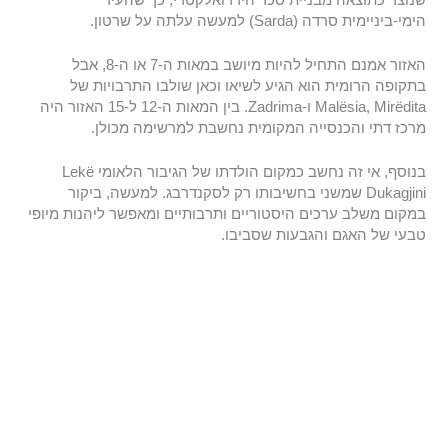
הימי-ביניימית סרדה (Sarda) למעשה עלתה על שרטון.
האזור אמנם התחיל להיות מיושב במאות ה-7 או ה-8, אבל
בתקופה הרומית הוא הגיע לשיאו וכאן שולבו התרבויות של
Malësia, Mirëdita ו-Zadrima. בין המאות ה-12 ל-15 האזור היה
מרכז דתי והכנסייה המקומית נחשבת למרשימה מכולן.
בנוסף, אי זה נחשב כמקום הולדתו של הגיבור הלאומי Lekë
Dukagjini שמשני בחשיבותו רק לסקנדרבג. למעשה, ביקור
במקום משלב ערכים היסטוריים ותרבותיים ומאפשר ליהנות מיופי
טבעי של האגם והגבעות שסביבו.