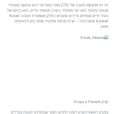
הר זה מתנשא לגובה של 2751 מטר מעל פני הים ונחשב פופולרי
מכמה סיבות: הוא יעד פופולרי בקרב מטפסי הרים, הוא ביתם של
בעלי חיים וצמחים נדירים ומוגנים כחלק משמורת הטבע Korab-
Koritnik ומעל הכל – יש לו מראה מלכותי שלא ניתן להתעלם
ממנו.
קניון Gropa e Panairit
במבט ראשון הקניון דומה לחרוט הפוך שבמרכזו לגונות בגדלים