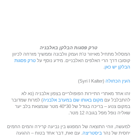
טרק פסגות הבלקן באלבניה
המסלול מתחיל מאיזור ט'ת ועמק וולבונה וממשיך מזרחה לכיוון
קוסובו דרך הרי האלפים האלבניים. מידע נוסף על
טרק פסגות
הבלקן יש כאן
.
העין הכחולה
(Syri I Kalter)
זהו אחד מאתרי התיירות הפופולריים בצפון אלבניה (נא לא
להתבלבל עם
מקום באותו שם
במערב אלבניה
) למרות שמדובר
במקום צנוע – בריכה בגודל של 30*40 מטר שנמצאת בלב יער
שאליה נופל מפל בגובה 12 מטר.
למעשה, זוהי התוצאה של המפגש בין נביעה קרירה והמים החמים
יחסית של נהר
ביסטריצה
. עם זאת, דבר אחד בטוח – ההגעה