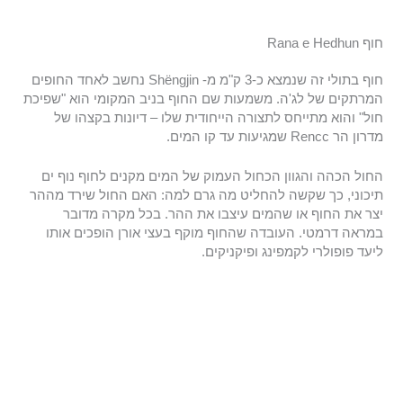
חוף Rana e Hedhun
חוף בתולי זה שנמצא כ-3 ק"מ מ- Shëngjin נחשב לאחד החופים
המרתקים של לג'ה. משמעות שם החוף בניב המקומי הוא "שפיכת
חול" והוא מתייחס לתצורה הייחודית שלו – דיונות בקצהו של
מדרון הר Rencc שמגיעות עד קו המים.
החול הכהה והגוון הכחול העמוק של המים מקנים לחוף נוף ים
תיכוני, כך שקשה להחליט מה גרם למה: האם החול שירד מההר
יצר את החוף או שהמים עיצבו את ההר. בכל מקרה מדובר
במראה דרמטי. העובדה שהחוף מוקף בעצי אורן הופכים אותו
ליעד פופולרי לקמפינג ופיקניקים.