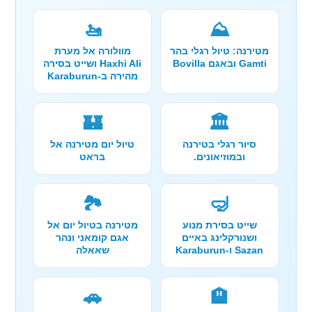
🚤
⛰️
מטירנה: טיול רגלי בהר
מוולורה אל מערת
Gamti ובאגם Bovilla
Haxhi Ali ושייט בסירה
מהירה ב-Karaburun
🏰
🏛️
סיור רגלי בטירנה
טיול יום מטירנה אל
ובמוזיאונים.
בראט
🏞️
🤿
שייט בסירת מנוע
מטירנה בטיול יום אל
ושנורקלינג באיים
אגם קומאני ונהר
Sazan ו-Karaburun
שאאלה
🚗
🏨