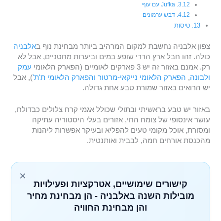
Jufka עם עוף
דבש ערמונים
טיסות
צפון אלבניה נחשבת למקום המרהיב ביותר מבחינת נוף ב
אלבניה
כולה. זהו חבל ארץ הררי שופע במים וביערות מחטניים, אבל לא
רק. אמנם באזור זה יש 3 פארקים לאומיים (הפארק הלאומי
עמק
ולבונה
,
הפארק הלאומי נייקאי-מרטור
והפארק הלאומי ת'ת'
), אבל
יש הרואים באזור שמורת טבע אחת גדולה.
באזור יש טבע בראשיתי ובתולי שכולל אגמי קרח צלולים כבדולח,
עושר אינסופי של צומח החי, אזורים בעלי היסטוריה עתיקה
ומסורת, אוכל מקומי טעים להפליא ובעיקר אפשרות ליהנות
מהכנסת אורחים חמה, לבבית ואותנטית.
×
קישורים שימושיים, אטרקציות ופעילויות
מובילות השנה באלבניה - הן מבחינת מחיר
והן מבחינת החוויה