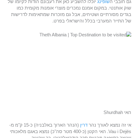
גם חובבי ה
שופינג
יוכלו להשביע כאן את רעבונם הודות לקיומו של
שוק אותנטי. במקום אמנם נמכרים מוצרי אומנות מקומית כמו
בגדים מסורתיים ושטיחים, אבל גם מזכרות שמתאימות לדרישות
של התייר המערבי בכלל והישראלי בפרט.
האי Shurdhah
אי זה נמצא לאורך נהר
דרין
(הנהר הארוך באלבניה) כ-15 ק"מ מ-
Vau i Dejës. האי הקטן (כ-400 מטר סה"כ) נמצא באגם מלאכותי
שנוצר כתוצאה מבניית סכר הידרואלקטרי, כך שהעיר