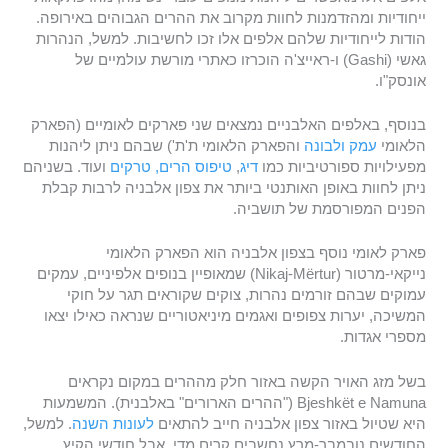
ייחודיות ומהזדמנות לחוות מקרוב את ההרים הגבוהים באירופה.
הודות לייחודיות שלהם אלפים אלו זכו לחשיבות. למשל, הנהרות
גאשי (Gashi) ו-ראייצ'ה הוכרזו כאתרי מורשת עולמיים של
אונסק"ו.
בנוסף, באלפים האלבניים נמצאים שני פארקים לאומיים (הפארק
הלאומי
עמק ולבונה
והפארק הלאומי ת'ת') שבהם ניתן ליהנות
מפעילויות ספורטיביות כמו
דיג
,
טיפוס הרים, טרקים
ועוד. בשניהם
ניתן לחוות באופן האותנטי ביותר את צפון אלבניה לרבות קבלת
הפנים המפורסמת של תושביה.
פארק לאומי נוסף בצפון אלבניה הוא הפארק הלאומי
נייקאי-מרטור (Nikaj-Mërtur) שמאופיין בנופים אלפיניים, עמקים
עמוקים שבהם זורמים נהרות, צוקים שקוראים תגר על חוקי
המשיכה, יערות צפופים ואגמים מיניאטוריים שנראה כאילו יצאו
מספרי אגדות.
בשל מזג האויר הקשה באזור חלק מההרים במקום נקראים
Bjeshkët e Namuna ("ההרים הארורים" באלבנית). המשמעות
היא שטיול באזור צפון אלבניה חייב להתאים
לעונות השנה
. למשל,
החודשים נובמבר-מרץ נחשבים קרים מדי, אבל חודשי הקיץ