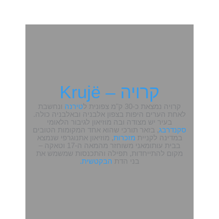
קרויה – Krujë
קרויה נמצאת כ-30 ק"מ צפונית ל
טירנה
ונחשבת
לאחת הערים היפות בצפון אלבניה ובאלבניה כולה.
בעיר יש מצודה ובה מוזיאון לגיבור הלאומי
סקנדרבג
, בזאר תורכי שהוא אחד המקומות הטובים
במדינה לקניית
מזכרות
, מוזיאון אתנוגרפי שנמצא
בבית עותומאני משוחזר מהמאה ה-17 וטאקה –
מקום להתייחדות, תפילה והתכנסות שמשמש את
בני הדת
הבקטשית.