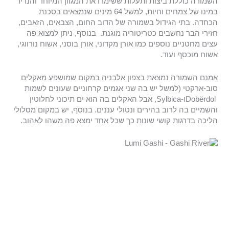
השמורה כוללת ביצות ותעלות ששימרו את המגוון המיוחד והנדיר
במינו של צמחים וחיות, למשל 64 מינים שנמצאים בסכנת
הכחדה. בתי הגידול בשמורה של הדוב החום, הצבאים, הזאבים,
חזירי הבר נחשבים כטריטוריה מוגנת. בנוסף, ניתן למצוא פה
עצים מחטניים נוספים כמו אורן מקדוני, אורן בוסני, אשוח נורווגי,
אשוח מוכסף ועוד.
אמנם השמורה נמצאת בצפון אלבניה במקום שמושפע מאקלים
סוב-ארקטי (למשל יש בה שני אגמים קרחוניים שעונים לשמות
Dobërdolו-Sylbica, אבל האקלים בה הוא ים תיכוני לחלוטין
והשמיים בה לרוב בהירים ונטולי עננים. בנוסף, יש במקום מסלולי
הליכה בדרגות קושי שונות כך שכל אחד ימצא פה משהו לאהוב.