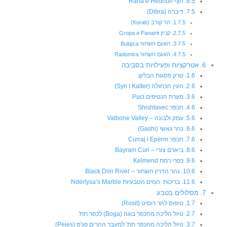
חוף Rana e Hedhun
דיברה (Dibra)
הר קורב (Korab)
קניון Gropa e Panairit
האגם השחור Bulqiza
האגם השחור Radomira
אטרקציות ופעילויות בסביבה
טרק פסגות הבלקן
העין הכחולה (Syri I Kalter)
מערת הנטיפים Puci
הכפר Shishtavec
עמק ולבונה – Valbone Valley
נהר גאשי (Gashi)
הכפר Curraj i Epërm
ביארם צורי – Bayram Curi
כפרי רמת Kelmend
נהר הדרין השחור – Black Drin River
בריכות המים הטבעיות Ndërlysa’s Marble
מסלולים בטבע
טיפוס להר רוסיט (Rosit)
טיול הליכה מהכפר בוגה (Boga) לכפר תת'
טיול הליכה מהכפר תת' למעבר ההרים פג'ס (Pejes)