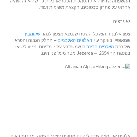
המשפחה שהיווה את הסמכות הפטריארכלית כך שהוא זה שהיה
אחראי על פתרון סכסוכים, הקצאת משימות ועוד.
גאוגרפיה
צפון אלבניה הוא כל השטח שנמצא מצפון לנהר
שקומבין
שמאופיין בעיקר ע"י
האלפים האלבניים
– החלק הגבוה והפראי
של רכס
האלפים הדינרים
שמשתרע על 7 מדינות ומגיע לשיאו
בפסגת הר Jezerca – 2694 מטר מעל פני הים.
אלפים אלו מאפשרים ליהנות מנופים עוצרי נשימה, מהרפתקאות