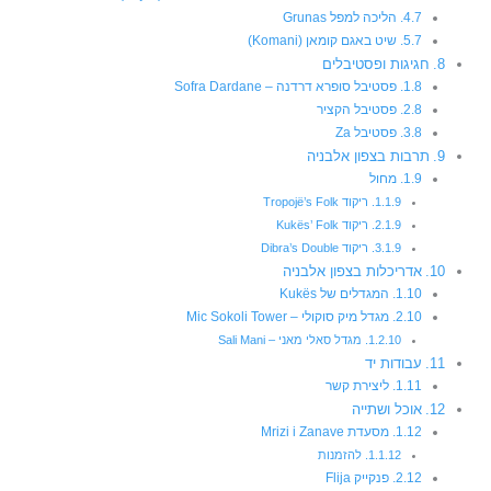
הליכה למפל Grunas
שיט באגם קומאן (Komani)
חגיגות ופסטיבלים
פסטיבל סופרא דרדנה – Sofra Dardane
פסטיבל הקציר
פסטיבל Za
תרבות בצפון אלבניה
מחול
ריקוד Tropojë’s Folk
ריקוד Kukës’ Folk
ריקוד Dibra’s Double
אדריכלות בצפון אלבניה
המגדלים של Kukës
מגדל מיק סוקולי – Mic Sokoli Tower
מגדל סאלי מאני – Sali Mani
עבודות יד
ליצירת קשר
אוכל ושתייה
מסעדת Mrizi i Zanave
להזמנות
פנקייק Flija