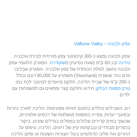
עמק ולבונה – Valbone Valley
עמק ולבונה נמצא כ-300 קילומטר צפון מזרחית לבירת אלבניה
טירנה
ובכ-60 ק"מ (שעה נסיעה) מ
שקודרה
. הפארק הלאומי עמק
ולבונה נחשב לגולת הכותרת של צפון אלבניה. הפארק שבליבו
זורם נהר שושנית (Shoshanit) משתרע על 80,000 דונם וכולל
כ-200 ק"מ של שבילי הליכה, חלקם מיועדים למיטבי לכת כמו
טרק פסגות הבלקן
הידוע וחלקם קצר ומתאים גם למשפחות עם
ילדים.
רוב השבילים כוללים בתוכם חוויות מפעימות: הליכה לאורך נהרות
ובמעבי יערות, צפייה בפסגות מושלגות של רכסים אלפיניים,
שכשוך במים קרירים וצלולים במפלים בגדלים שונים, ביקור
בכפרים מבודדים ובבקתות קיץ של רועים, הליכה, טיפוס על
ההרים ועל סלעי הדולומיט בעלי הצורות השונות או סתם הליכה