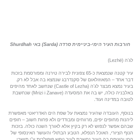
חורבות העיר הימי-ביניימית סרדה (Sarda) באי Shurdhah
לג'ה (Lezhë)
עיר קטנה שנמצאת כ-65 צפונית לבירה טירנה ומפורסמת בזכות
דבר אחד – המאוזולאום של סקנדרבג שנמצא בה אבל לא רק.
בעיר נמצא מבצר לג'ה (Castle of Lezha) שנחשב לאחד מהיפים
באלבניה כולה, יש בה את המסעדה (Mrizi i Zanave) שנחשבת
לטובה במדינה ועוד.
בנוסף, העובדה שהעיר נמצאת על שפת הים האדריאטי מאפשרת
ליהנות מחופים יפים, מרווחים ומבודדים ולא פחות חשוב – חופים
שבהם אפשר לנפוש לא רק בקיץ אלא לאורך השנה כולה. בזכות
הנוף הציורי, האוכל הנפלא, הטבע הבתולי והעושר האינסופי של
החי והצומח בה העיר נחשבת לעיר נופש פופולרית ע"י תושבי