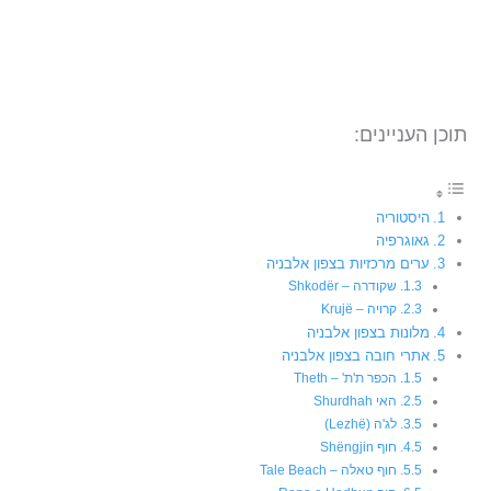
תוכן העניינים:
היסטוריה
גאוגרפיה
ערים מרכזיות בצפון אלבניה
שקודרה – Shkodër
קרויה – Krujë
מלונות בצפון אלבניה
אתרי חובה בצפון אלבניה
הכפר ת'ת' – Theth
האי Shurdhah
לג'ה (Lezhë)
חוף Shëngjin
חוף טאלה – Tale Beach