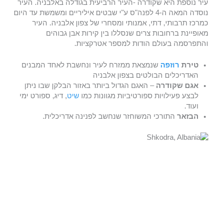
עיר נוספת היא שקודרה -העיר הרביעית בגודלה באלבניה. העיר
נוסדה המאה ה-4 לפנה"ס ע"י שבטים איליריים ומשמשת עד היום
כמרכז תרבותי, דתי, אמנותי ומסחרי של צפון אלבניה. העיר
מאופיינת ברחובות צרים שנסללו בין קירות אבן גבוהים
והתפרסמה בעולם הודות למספר אטרקציות.
טירת
רוזפה
שנמצאת ממזרח לעיר ונחשבת לאחד המבנים
האדריכלים הבולטים בצפון אלבניה
אגם שקודרה
– האגם הגדול ביותר באזור הבלקן שבו ניתן
לבצע פעילויות ספורטיביות מגוונות כמו
שיט
, דיג, ספורט ימי
ועוד.
הבזאר
התורכי המשוחזר שנחשב לפנינה אדריכלית.