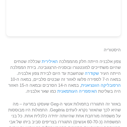
היסטוריה
צפון אלבניה הייתה חלק מהממלכה
האילירית
שכללה שטחים
שהיום משתייכים למונטנגרו ובוסניה-הרצגובינה. בירת הממלכה
הייתה העיר
שקודרה
שנחשבת עד היום לבירת צפון אלבניה.
במאה ה-7 לספירה פלשו לאזור זה שבטים סלביים, במאה ה-10
הרפובליקה הוונציאנית
, במאה ה-14 הסרבים ובמאה ה-15 האזור
היה בשליטת
האימפריה העותמאנית
כמו שאר אלבניה.
באזור זה התגוררו בחמולות אנשי ה-Geg שעסקו במרעה – מה
שהיא לכך שהאזור נקרא לעתים Gegëria. החמולות היו מבוססות
על משפחה מורחבת אחת שהיוותה יחידה כלכלית אחת. כל בני
המשפחה (כ-60-70 אנשים) התגוררו בצריפים סביב ביתו של אבי