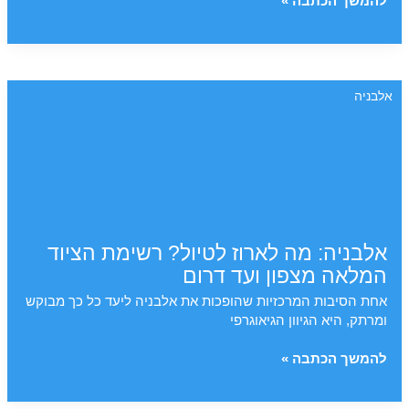
נשים
להמשך הכתבה »
מטיילות
באלבניה
–
מסע
אלבניה
נשי
במדינה
המפתיעה
של
הבלקן
כולל
בטיחות,
תחבורה
אלבניה: מה לארוז לטיול? רשימת הציוד
וטיפים
המלאה מצפון ועד דרום
אחת הסיבות המרכזיות שהופכות את אלבניה ליעד כל כך מבוקש
ומרתק, היא הגיוון הגיאוגרפי
אלבניה:
להמשך הכתבה »
מה
לארוז