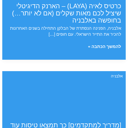
כרטיס לאיה (LAYA) – הארנק הדיגיטלי
שיציל לכם מאות שקלים (אם לא יותר…)
בחופשה באלבניה
אלבניה, הפנינה הנסתרת של הבלקן התחילה בשנים האחרונות
להכיר את התייר הישראלי. עם חופים […]
כרטיס
להמשך הכתבה »
לאיה
(LAYA)
–
הארנק
אלבניה
הדיגיטלי
שיציל
לכם
מאות
שקלים
(אם
לא
יותר…)
[מדריך למתקדמים] כך תמצאו טיסות עוד
בחופשה