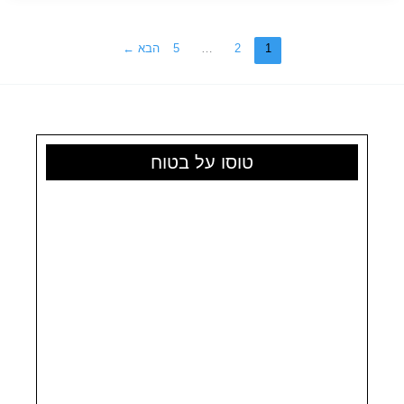
לטיול?
רשימת
הציוד
1
2
…
5
הבא
←
המלאה
מצפון
ועד
דרום
טוסו על בטוח