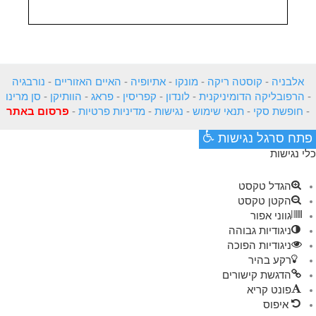
אלבניה
-
קוסטה ריקה
-
מונקו
-
אתיופיה
-
האיים האזוריים
-
נורבגיה
-
הרפובליקה הדומיניקנית
-
לונדון
-
קפריסין
-
פראג
-
הוותיקן
-
סן מרינו
-
חופשת סקי
-
תנאי שימוש
-
נגישות
-
מדיניות פרטיות
-
פרסום באתר
פתח סרגל נגישות
כלי נגישות
הגדל טקסט
הקטן טקסט
גווני אפור
ניגודיות גבוהה
ניגודיות הפוכה
רקע בהיר
הדגשת קישורים
פונט קריא
איפוס