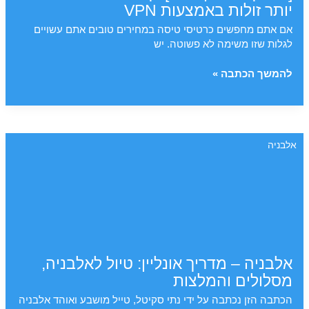
באלבניה
יותר זולות באמצעות VPN
אם אתם מחפשים כרטיסי טיסה במחירים טובים אתם עשויים
לגלות שזו משימה לא פשוטה. יש
[מדריך
להמשך הכתבה »
למתקדמים]
כך
תמצאו
טיסות
אלבניה
עוד
יותר
זולות
באמצעות
VPN
אלבניה – מדריך אונליין: טיול לאלבניה,
מסלולים והמלצות
הכתבה הזן נכתבה על ידי נתי סקיטל, טייל מושבע ואוהד אלבניה