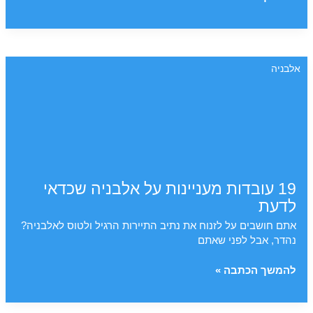
מעודכן:
מלונות
מומלצים
באלבניה
אלבניה
לפי
תקציב
19 עובדות מעניינות על אלבניה שכדאי
לדעת
אתם חושבים על לזנוח את נתיב התיירות הרגיל ולטוס לאלבניה?
נהדר, אבל לפני שאתם
19
להמשך הכתבה »
עובדות
מעניינות