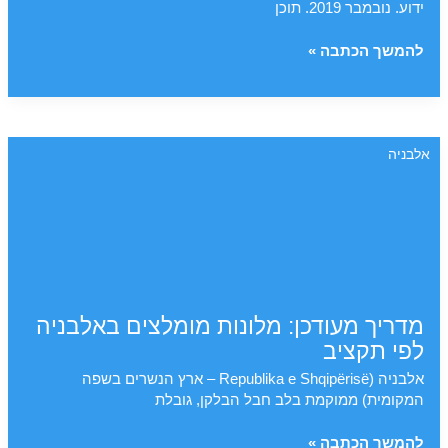
ידוע. נובמבר 2019. תוכן
אלבניה
להמשך הכתבה »
–
מדריך
אונליין:
טיול
אלבניה
לאלבניה,
מסלולים
והמלצות
מדריך מעודכן: מלונות מומלצים באלבניה
לפי תקציב
אלבניה (Republika e Shqipërisë – ארץ הנשרים בשפה
המקומית) ממוקמת בלב חבל הבלקן, גובלת
מדריך
להמשך הכתבה »