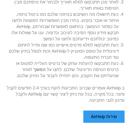
לאחר מכן תתבקשו למלא תאריך ולבחור את טיסתכם מבין
הטיסות באותו תאריך.
כעת תישאלו מה השתבש בטיסה שלכם כמו ביטול טיסה,
איחור או אובר בוקינג. בחרו מבין האפשרויות המוצגות ולחצו
על כפתור ההמשך. בהתאם לאפשרות שבחרתם, AirHelp
תבקש מידע נוסף הסיבה לעיכוב וכדומה. ענו על שאלות אלו
כמיטב יכולתכם וידיעתכם ולחצו על המשך.
כעת תתבקשו למלא פרטים אישיים כמו שם ומייל לחתום
דיגיטלית על טופס המעניק ל-AirHelp זכות לטפל בתיק שלכם
נגד חברת התעופה.
כעת תתבקשו להעלות עותק של כרטיס העלייה למטוס או
כרטיס הטיסה הדיגיטלי שלכם. לחצו על
המשך
לאחר
שהעליתם את הקובץ, והם יתחילו לעבוד על התיק שלכם.
ב-AirHelp אומרים שברוב התביעות לוקח בערך 2-4 חודשים לקבל
פיצוי. בכל מקרה, בכל עת ניתן ליצור קשר עם AirHelp ולקבל
עדכון לגבי התביעה.
שירות AirHelp