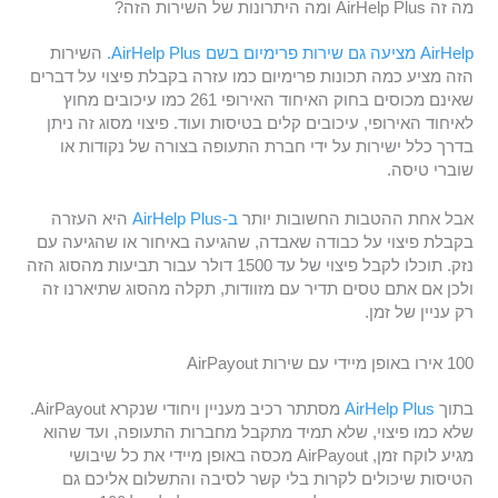
מה זה AirHelp Plus ומה היתרונות של השירות הזה?
AirHelp מציעה גם שירות פרימיום בשם AirHelp Plus.
השירות
הזה מציע כמה תכונות פרימיום כמו עזרה בקבלת פיצוי על דברים
שאינם מכוסים בחוק האיחוד האירופי 261 כמו עיכובים מחוץ
לאיחוד האירופי, עיכובים קלים בטיסות ועוד. פיצוי מסוג זה ניתן
בדרך כלל ישירות על ידי חברת התעופה בצורה של נקודות או
שוברי טיסה.
אבל אחת ההטבות החשובות יותר
ב-AirHelp Plus
היא העזרה
בקבלת פיצוי על כבודה שאבדה, שהגיעה באיחור או שהגיעה עם
נזק. תוכלו לקבל פיצוי של עד 1500 דולר עבור תביעות מהסוג הזה
ולכן אם אתם טסים תדיר עם מזוודות, תקלה מהסוג שתיארנו זה
רק עניין של זמן.
100 אירו באופן מיידי עם שירות AirPayout
בתוך
AirHelp Plus
מסתתר רכיב מעניין ויחודי שנקרא AirPayout.
שלא כמו פיצוי, שלא תמיד מתקבל מחברות התעופה, ועד שהוא
מגיע לוקח זמן, AirPayout מכסה באופן מיידי את כל שיבושי
הטיסות שיכולים לקרות בלי קשר לסיבה והתשלום אליכם גם