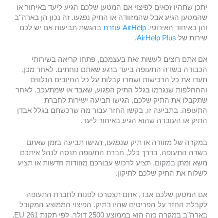
יתכן שתהיו זכאים לפיצוי אם המטען שלכם הגיע ליעד באיחור או
שהמטען הגיע אבל שהמזוודה או התיק נפגעו. זה נכון הן בארה"ב
והן באיחוד האירופי.
AirHelp עוזרת
בהגשת תביעות אם יש לכם
שירות של
AirHelp Plus
.
אם אתם רוצים לעשות זאת בעצמכם, פתחו קריאה בשירותי
הכבודה בשדה התעופה ביעד ברגע שאתם נוחתים. לאחר מכן,
תעדו את כל הרכישות ושמרו קבלות על כל החיובים הנלווים
וההחלפות שנגרמו בגלל התיק הפגוע, שאבד או שמתעכב. לאחר
שתקבלו את התיק שלכם, הגישו תביעה ישירות לחברת
התעופה. בתביעה זו, בקשו החזר עבור מה שרכשתם בגלל אבדן
התיק או העובדה שהוא הגיע באיחור ליעד.
במקרה של מזוודה או תיק שנפגעו, הגישו תביעה בזמן שאתם
בשדה התעופה. בדרך כלל, חברת התעופה תנסה לנהל איתכם
משא ומתן במקום, תציע לרכוש עבורכם מזוודות חדשות או תציע
לשלוח את התיק שלכם לתיקון.
אם המטען שלכם אבד, אתם תצטרכו לפנות לחברת התעופה
לקבלת החזר על הפריטים שהיו בתיק. הפיצוי הממוצע המקובל
בארה"ב במקרה כזה הוא בממוצע 2500 דולר. לפי תקנת EU 261,