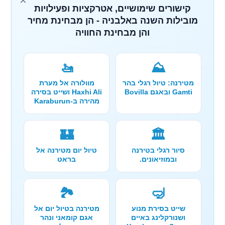
×
קישורים שימושיים, אטרקציות ופעילויות
מובילות השנה באלבניה - הן מבחינת מחיר
והן מבחינת החוויה
🚤
⛰️
מטירנה: טיול רגלי בהר
מוולורה אל מערת
Gamti ובאגם Bovilla
Haxhi Ali ושייט בסירה
מהירה ב-Karaburun
🏰
🏛️
סיור רגלי בטירנה
טיול יום מטירנה אל
ובמוזיאונים.
בראט
🏞️
🤿
שייט בסירת מנוע
מטירנה בטיול יום אל
ושנורקלינג באיים
אגם קומאני ונהר