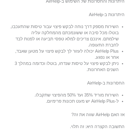
היתרונות והחסרונות של השימוש ב-AirHelp
היתרונות ב-AirHelp
השירות מספק דרך נוחה לבקש פיצוי עבור טיסות שהתעכבו,
בוטלו מכל סיבה או ששונמכתם מהמחלקה עליה
שילמתם. אינכם צריכים למלא טפסי תביעה או לפנות לבד
לחברת התעופה.
AirHelp Plus יכולה לעזור לך לבקש פיצוי על מטען שאבד,
אחר או נפגע.
ניתן לבקש פיצוי על טיסות שנדחו, בוטלו וכדומה במהלך 3
השנים האחרונות.
החסרונות ב-AirHelp
השירות מוריד 35% ועד 50% מהפיצוי שתקבלו.
ל-AirHelp Plus יש מעט תכונות פרימיום.
אז האם AirHelp שווה את זה?
התשובה הקצרה היא: זה תלוי.