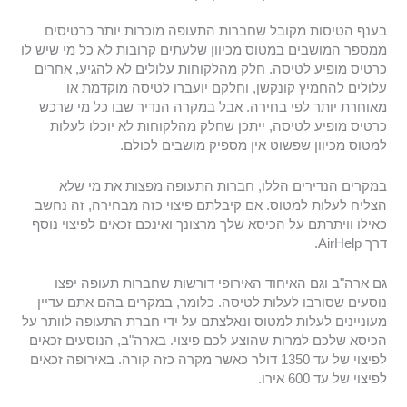
בענף הטיסות מקובל שחברות התעופה מוכרות יותר כרטיסים
ממספר המושבים במטוס מכיוון שלעתים קרובות לא כל מי שיש לו
כרטיס מופיע לטיסה. חלק מהלקוחות עלולים לא להגיע, אחרים
עלולים להחמיץ קונקשן, וחלקם יועברו לטיסה מוקדמת או
מאוחרת יותר לפי בחירה. אבל במקרה הנדיר שבו כל מי שרכש
כרטיס מופיע לטיסה, ייתכן שחלק מהלקוחות לא יוכלו לעלות
למטוס מכיוון שפשוט אין מספיק מושבים לכולם.
במקרים הנדירים הללו, חברות התעופה מפצות את מי שלא
הצליח לעלות למטוס. אם קיבלתם פיצוי כזה מבחירה, זה נחשב
כאילו וויתרתם על הכיסא שלך מרצונך ואינכם זכאים לפיצוי נוסף
דרך AirHelp.
גם ארה"ב וגם האיחוד האירופי דורשות שחברות תעופה יפצו
נוסעים שסורבו לעלות לטיסה. כלומר, במקרים בהם אתם עדיין
מעוניינים לעלות למטוס ונאלצתם על ידי חברת התעופה לוותר על
הכיסא שלכם למרות שהוצע לכם פיצוי. בארה"ב, הנוסעים זכאים
לפיצוי של עד 1350 דולר כאשר מקרה כזה קורה. באירופה זכאים
לפיצוי של עד 600 אירו.