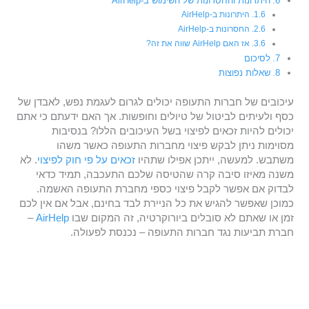
היתרונות והחסרונות של השימוש ב-AirHelp
היתרונות ב-AirHelp
החסרונות ב-AirHelp
אז האם AirHelp שווה את זה?
לסיכום
שאלות נפוצות
עיכובים של חברות התעופה יכולים לגרום לעגמת נפש, לאבדן של
כסף ולעיתים לביטול של טיולים וחופשות. אך האם ידעתם כי אתם
יכולים להיות זכאים לפיצוי בשל העיכובים הללו? בנסיבות
מסוימות ניתן לבקש פיצוי מחברות התעופה כאשר משהו
משתבש. למעשה, ייתכן אפילו שתהיו
זכאים על פי חוק לפיצוי
. לא
משנה מאיזו סיבה קרה שהטיסה שלכם התעכבה, תמיד כדאי
לבדוק אם אפשר לקבל פיצוי כספי מחברת התעופה האשמה.
כמוכן שאפשר להגיש את כל הניירת לבד בחינם, אבל אם אין לכם
זמן או שאתם לא סובלים ביורוקרטיה, זה המקום שבו
AirHelp
–
חברת תביעות נגד חברות התעופה – נכנסת לפעולה.