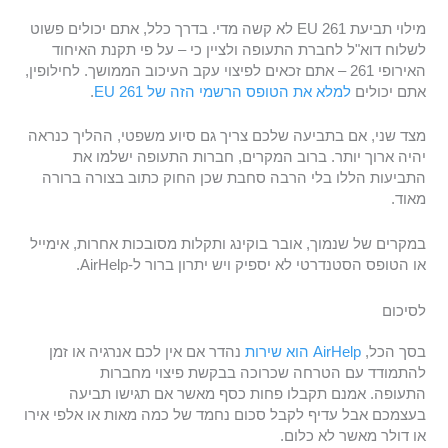
מילוי תביעת EU 261 לא קשה מדי. בדרך כלל, אתם יכולים פשוט
לשלוח דוא"ל לחברת התעופה ולציין כי – על פי תקנת האיחוד
האירופי 261 – אתם זכאים לפיצוי עקב העיכוב הממושך. לחילופין,
אתם יכולים
למלא את הטופס הרשמי הזה של EU 261
.
מצד שני, אם בתביעה שלכם צריך גם סיוע משפטי, ההליך כנראה
יהיה ארוך יותר. ברוב המקרים, חברות התעופה ישלמו את
התביעות הללו בלי הרבה סחבת שכן החוק כתוב בצורה ברורה
מאוד.
במקרים של שנמוך, אובר בוקינג ותקלות מסובכות אחרות, אימייל
או הטופס הסטנדרטי לא יספיק ויש יתרון ברור ל-AirHelp.
לסיכום
בסך הכל,
AirHelp הוא שירות
נהדר אם אין לכם אנרגיה או זמן
להתמודד עם הטרחה שכרוכה בבקשת פיצוי מחברות
התעופה. אמנם תקבלו פחות כסף מאשר אם תגישו תביעה
בעצמכם אבל עדיף לקבל סכום נחמד של כמה מאות או אלפי אירו
או דולר מאשר לא כלום.