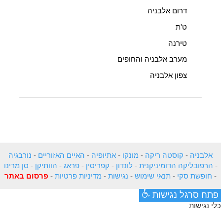
דרום אלבניה
ט'ת
טירנה
מערב אלבניה והחופים
צפון אלבניה
אלבניה
-
קוסטה ריקה
-
מונקו
-
אתיופיה
-
האיים האזוריים
-
נורבגיה
-
הרפובליקה הדומיניקנית
-
לונדון
-
קפריסין
-
פראג
-
הוותיקן
-
סן מרינו
-
חופשת סקי
-
תנאי שימוש
-
נגישות
-
מדיניות פרטיות
-
פרסום באתר
פתח סרגל נגישות
כלי נגישות