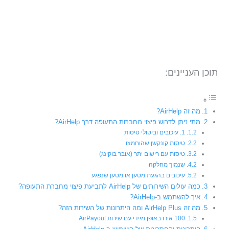
תוכן העניינים:
מה זה AirHelp?
מתי ניתן לדרוש פיצוי מחברות התעופה דרך AirHelp?
1. עיכובים וביטולי טיסות
טיסות קונקשן שהוחמצו
טיסות עם רישום יתר (אובר בוקינג)
שנמוך מחלקה
עיכובים בהגעת מטען או מטען שנפגע
כמה עולים השירותים של AirHelp לתביעת פיצוי מחברת התעופה?
איך להשתמש ב-AirHelp?
מה זה AirHelp Plus ומה היתרונות של השירות הזה?
100 אירו באופן מיידי עם שירות AirPayout