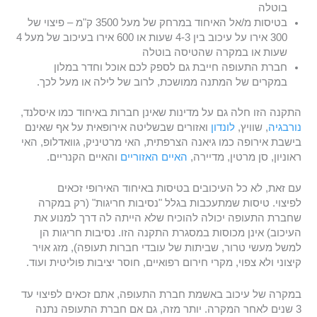
בוטלה
בטיסות מ/אל האיחוד במרחק של מעל 3500 ק"מ – פיצוי של
300 אירו על עיכוב בין 4-3 שעות או 600 אירו בעיכוב של מעל 4
שעות או במקרה שהטיסה בוטלה
חברת התעופה חייבת גם לספק לכם אוכל וחדר במלון
במקרים של המתנה ממושכת, לרוב של לילה או מעל לכך.
התקנה הזו חלה גם על מדינות שאינן חברות באיחוד כמו איסלנד,
נורבגיה
, שוויץ,
לונדון
ואזורים שבשליטה אירופאית על אף שאינם
בישבת אירופה כמו גיאנה הצרפתית, האי מרטיניק, גוואדלופ, האי
ראוניון, סן מרטין, מדיירה,
האיים האזוריים
והאיים הקנריים.
עם זאת, לא כל העיכובים בטיסות באיחוד האירופי זכאים
לפיצוי. טיסות שמתעכבות בגלל "נסיבות חריגות" (רק במקרה
שחברת התעופה יכולה להוכיח שלא הייתה לה דרך למנוע את
העיכוב) אינן מכוסות במסגרת התקנה הזו. נסיבות חריגות הן
למשל מעשי טרור, שביתות של עובדי חברות תעופה), מזג אויר
קיצוני ולא צפוי, מקרי חירום רפואיים, חוסר יציבות פוליטית ועוד.
במקרה של עיכוב באשמת חברת התעופה, אתם זכאים לפיצוי עד
3 שנים לאחר המקרה. יותר מזה, גם אם חברת התעופה נתנה