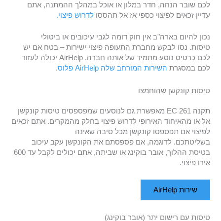
לכם שובר הנחה, חדר במלון או אוכל במהלך ההמתנה, אתם
עדיין זכאים לפיצוי כספי אז אל תהססו
לדרוש פיצוי.
נכון להיום בארה"ב אין חוק דומה לגבי עיכובים או ביטולי
טיסות. נסו לבקש מחברת התעופה פיצוי ישירות – בטח אם יש
לכם כרטיס נוסע מתמיד של אותה חברה. AirHelp יכולה לעזור
לכם במסגרת
השירות המורחב שלה AirHelp פלוס
.
טיסות קונקשן שהוחמצו
תקנה EC 261 מאפשרת גם לנוסעים שמפספסים טיסות קונקשן
אל או מהאיחוד האירופי לדרוש פיצוי בחלק מהמקרים. אתם זכאים
לפיצוי אם תפספסו קונקשן מכל סיבה שאינה
בשליטתכם. לדוגמה, אם פספסתם את הקונקשן עקב עיכוב
בטיסת ההלוך, אובר בוקינג או שביתה, אתם יכולים לקבל עד 600
אירו פיצוי.
שירות AirHelp
טיסות עם רישום יתר (אובר בוקינג)