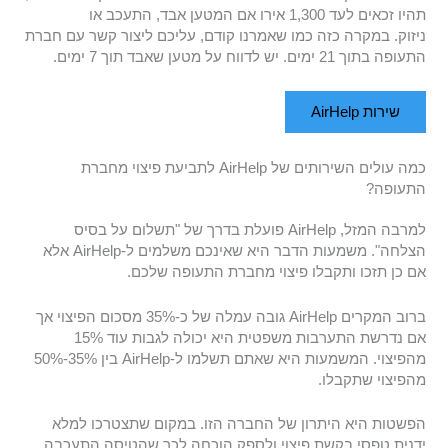
תהיו זכאים לעד 1,300 אירו אם המטען אבד, התעכב או
ניזוק. במקרה כזה כמו שאמרנו קודם, עליכם ליצור קשר עם חברת
התעופה בתוך 21 ימים. יש לדווח על מטען שאבד תוך 7 ימים.
שירות AirHelp
כמה עולים השירותים של AirHelp לתביעת פיצוי מחברת
התעופה?
למרבה המזל, AirHelp פועלת בדרך של "תשלום על בסיס
הצלחה". משמעות הדבר היא שאינכם משלמים ל-AirHelp אלא
אם כן תזכו ותקבלו פיצוי מחברת התעופה שלכם.
ברוב המקרים AirHelp גובה עמלה של כ-35% מסכום הפיצוי אך
אם נדרשת התערבות משפטית היא יכולה לגבות עוד 15%
מהפיצוי. המשמעות היא שאתם תשלמו ל-AirHelp בין 35%-50%
מהפיצוי שתקבלו.
הפשטות היא היתרון של החברה הזו. במקום שתצטרכו למלא
ידנית טפסי בקשת פיצוי ולספק הוכחה לכך שהטיסה התעכבה,