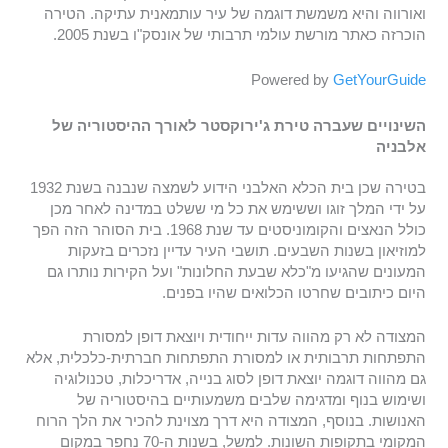
ואורווה והיא משמשת דוגמה של עיר עותמאנית עתיקה. הטירה
הוכרזה כאתר מורשת עולמי תרבותי של אונסק"ו בשנת 2005.
Powered by
GetYourGuide
השינויים שעברה טירת ג'ירוקסטר לאורך ההיסטוריה של
אלבניה
בטירה שכן בית הכלא האלבני הידוע לשמצה שנבנה בשנת 1932
על ידי המלך זוגו וששימש את כל מי ששלט במדינה לאחר מכן
כולל הנאצים והקומוניסטים עד שנת 1968. בית הסוהר הזה הפך
למוזיאון בשנות השבעים. תושבי העיר עדיין נזכרים בזעקות
המעונים שהגיעו מ"כלא שבעת החלונות" ועל הקירות נותרו גם
היום כיתובים שחרטו הכלואים שהיו בפנים.
המצודה לא רק מהווה עדות ייחודית ויוצאת דופן למסורת
התפתחות תרבותית או למסורת התפתחות חברתית-כלכלית, אלא
גם מהווה דוגמה יוצאת דופן לסוג בנייה, אדריכלות, טכנולוגיה
ושימוש בנוף ומדגימה שלבים משמעותיים בהיסטוריה של
האנושות. בנוסף, המצודה היא דרך מצוינת להכיר את הלך הרוח
המקומי בתקופות השונות. למשל, בשנות ה-70 נחפר במקום