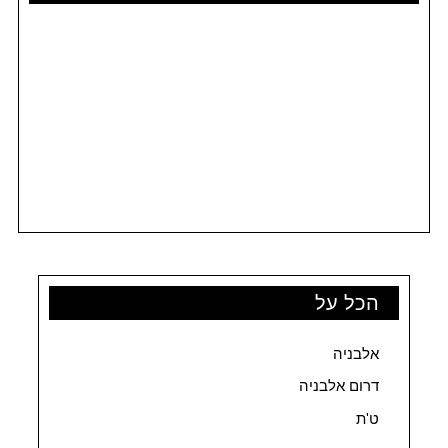
הכל על
אלבניה
דרום אלבניה
ט'ת