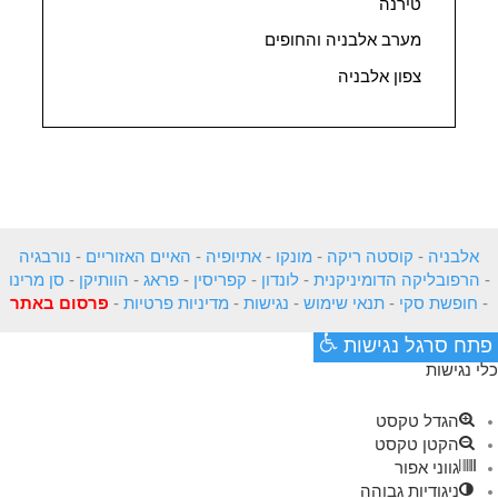
טירנה
מערב אלבניה והחופים
צפון אלבניה
אלבניה
-
קוסטה ריקה
-
מונקו
-
אתיופיה
-
האיים האזוריים
-
נורבגיה
-
הרפובליקה הדומיניקנית
-
לונדון
-
קפריסין
-
פראג
-
הוותיקן
-
סן מרינו
-
חופשת סקי
-
תנאי שימוש
-
נגישות
-
מדיניות פרטיות
-
פרסום באתר
פתח סרגל נגישות
כלי נגישות
הגדל טקסט
הקטן טקסט
גווני אפור
ניגודיות גבוהה