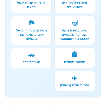
סיור רגלי בטירנה
טיול יום מטירנה אל
ובמוזיאונים.
בראט
🏞️
🤿
שייט בסירת מנוע
מטירנה בטיול יום אל
ושנורקלינג באיים
אגם קומאני ונהר
Sazan ו-Karaburun
שאאלה
🚗
🏨
מלונות מעולים
השכרת רכב
✈️
טיסות זולות (מאוד!)