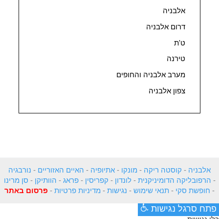
אלבניה
דרום אלבניה
ט'ת
טירנה
מערב אלבניה והחופים
צפון אלבניה
אלבניה
-
קוסטה ריקה
-
מונקו
-
אתיופיה
-
האיים האזוריים
-
נורבגיה
-
הרפובליקה הדומיניקנית
-
לונדון
-
קפריסין
-
פראג
-
הוותיקן
-
סן מרינו
-
חופשת סקי
-
תנאי שימוש
-
נגישות
-
מדיניות פרטיות
-
פרסום באתר
פתח סרגל נגישות