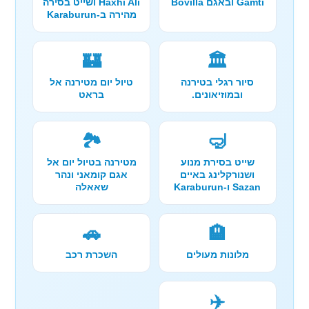
Gamti ובאגם Bovilla
Haxhi Ali ושייט בסירה
מהירה ב-Karaburun
🏰
🏛️
סיור רגלי בטירנה
טיול יום מטירנה אל
ובמוזיאונים.
בראט
🏞️
🤿
שייט בסירת מנוע
מטירנה בטיול יום אל
ושנורקלינג באיים
אגם קומאני ונהר
Sazan ו-Karaburun
שאאלה
🚗
🏨
מלונות מעולים
השכרת רכב
✈️