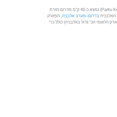
הפארק הלאומי לוגארה (באלבנית – Parku Kombëtar i Llogarasë) נמצא כ-40 ק"מ מדרום מזרח
האלבנית ב
דרום
–
מערב אלבניה
. הפארק
 שהופך אותו לפארק הלאומי הכי גדול באלבניה) כולל כרי