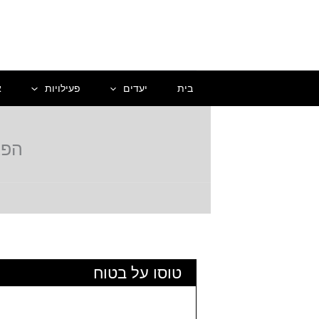
ילוג
תוכן
בית
יעדים
פעילויות
א
הפארק 
טוסו על בטוח