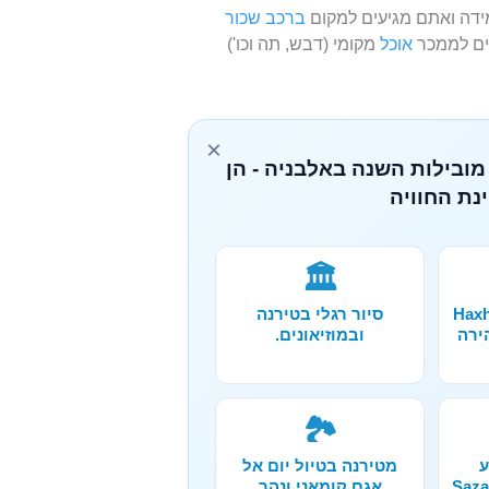
ברכב שכור
נים לממכר
אוכל
מקומי (דבש, תה וכו')
×
מובילות השנה באלבניה - הן
נת החוויה
🏛️
ורה אל מערת Haxhi
סיור רגלי בטירנה
הירה
ובמוזיאונים.
🏞️
ע
מטירנה בטיול יום אל
קלינג באיים Sazan
אגם קומאני ונהר