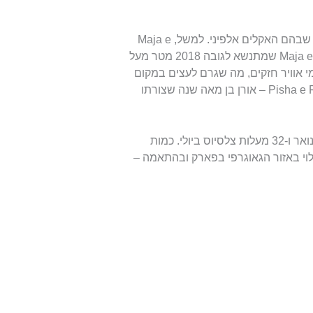
עם זאת, בשל הגובה הרב של הפסגות בפארק יש מקומות שבהם האקלים אלפיני. למשל, Maja e
Çikës שמתנשא לגובה 2045 מטר מעל פני הים ו-Maja e Qorres שמתנשא לגובה 2018 מטר מעל
מי אוויר חזקים, מה שגרם לעצים במקום
להתכופף לצורות מעניינות. העץ הידוע מכולם הוא Pisha e Flamurit – אורן בן מאה שנה שצורתו
הטמפרטורות הממוצעות במקום הם 12 מעלות צלסיוס בינואר ו-32 מעלות צלסיוס ביולי. כמות
1000 מ"מ גשם בשנה, תלוי באזור הגאוגרפי בפארק ובהתאמה –