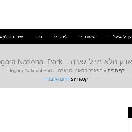
יך להגיע?
טיסות
לינה
רכב
שירותים למטי
הלאומי לוגארה – Llogara National Park
דף הבית
»
הפארק הלאומי לוגארה – Llogara National Park
דרום אלבניה