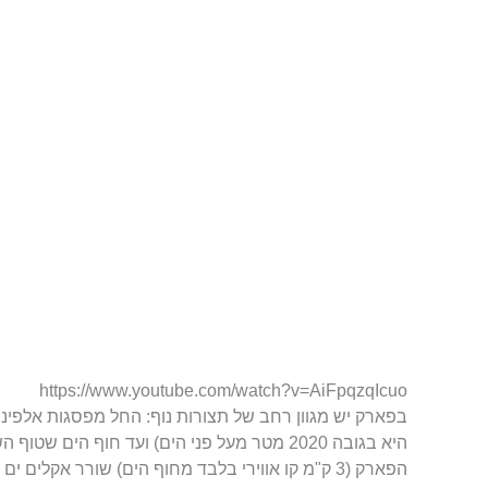
https://www.youtube.com/watch?v=AiFpqzqIcuo
בפארק יש מגוון רחב של תצורות נוף: החל מפסגות אלפינ
היא בגובה 2020 מטר מעל פני הים) ועד חוף הים שטוף השמש בקיץ. בגלל הקרבה
הפארק (3 ק"מ קו אווירי בלבד מחוף הים) שורר אקלים