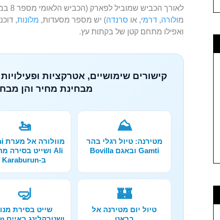
לאורך הכביש שמוביל לפארק (הכביש הלאומי מספר 8 במידה ואתם מגיעים למקום
מ
ולורה
,
דרמי
, או
סרנדה
) יש מספר מסעדות,
מלונות
, דוכ
ואפילו מתחם קטן של בקתות עץ.
קישורים שימושיים, אטרקציות ופעילויות 
מבחינת מחיר והן מבחי
🚤
⛰️
מטירנה: טיול רגלי בהר
מוול
Gamti ובאגם Bovilla
Ali ושייט בסירה מ
ב-Karaburun
🤿
🏰
טיול יום מטירנה אל
שייט בסירת מנו
בראט
ושנור