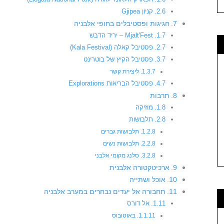
קניון Gjipea
חגיגות ופסטיבלים בחופי אלבניה
Mjalt'Fest – יריד הדבש
פסטיבל קאלה (Kala Festival)
פסטיבל הקיץ של בוטרינט
ליצירת קשר
פסטיבל הבריאות Explorations
תרבות
מוזיקה
תלבושות
תלבושות גברים
תלבושות נשים
סלנג מקומי אלבני
ארכיטקטורה אלבנית
אוכל ושתייה
תחבורה אל יעדים נבחרים במערב אלבניה
אל דורס
באוטובוס