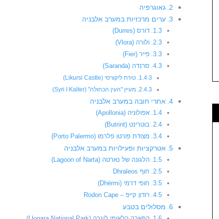
גאוגרפיה
ערים מרכזיות במערב אלבניה
דורס (Durres)
ולורה (Vlora)
פייר (Fier)
סרנדה (Saranda)
טירת ליקורסי (Likursi Castle)
מעיין "העין הכחולה" (Syri I Kalter)
אתרי חובה במערב אלבניה
אפולוניה (Apollonia)
בוטרינט (Butrint)
מצודת פורטו פלרמו (Porto Palermo)
אטרקציות ופעילויות במערב אלבניה
הלגונה של נארטה (Lagoon of Narta)
חוף Dhraleos
חופי דרמי (Dhërmi)
רודון קייפ – Rodon Cape
מסלולים בטבע
הפארק הלאומי לוגרה (Llogara National Park)