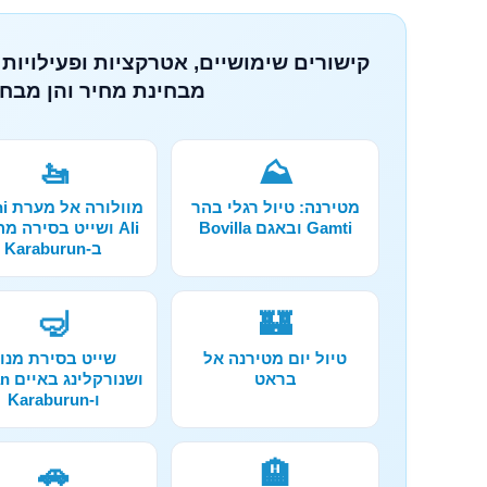
קישורים שימושיים, אטרקציות ופעילויות 
מבחינת מחיר והן מבחי
🚤
⛰️
מטירנה: טיול רגלי בהר
מוול
Gamti ובאגם Bovilla
Ali ושייט בסירה מ
ב-Karaburun
🤿
🏰
טיול יום מטירנה אל
שייט בסירת מנו
בראט
ושנור
ו-Karaburun
🚗
🏨