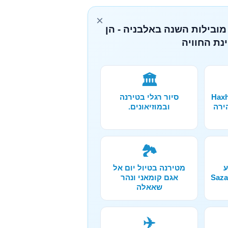
×
מובילות השנה באלבניה - הן
נת החוויה
🏛️
ורה אל מערת Haxhi
סיור רגלי בטירנה
הירה
ובמוזיאונים.
🏞️
ע
מטירנה בטיול יום אל
קלינג באיים Sazan
אגם קומאני ונהר
שאאלה
✈️