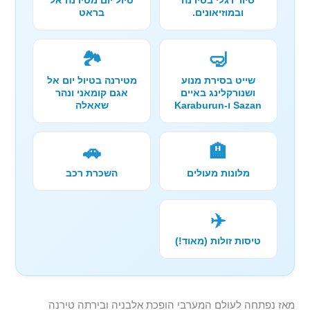
ובמוזיאונים.
בראט
🏞️
🤿
שייט בסירת מנוע
מטירנה בטיול יום אל
ושנורקלינג באיים
אגם קומאני ונהר
Sazan ו-Karaburun
שאאלה
🚗
🏨
מלונות מעולים
השכרת רכב
✈️
טיסות זולות (מאוד!)
מאז נפתחה לעולם המערבי הופכת אלבניה ובירתה טירנה