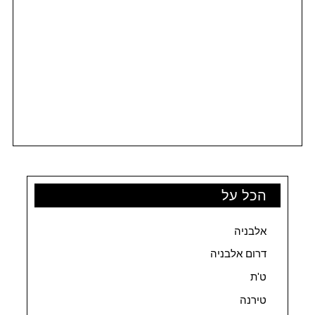
הכל על
אלבניה
דרום אלבניה
ט'ת
טירנה