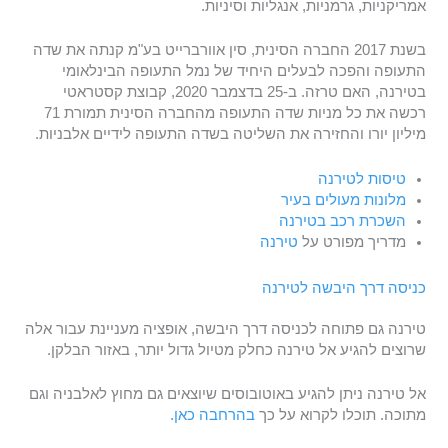
אמריקניות, גרמניות, אנגליות וסיניות.
בשנת 2017 החברה הסינית, סין אוורברייט בע"מ קנתה את שדה
התעופה והפכה לבעלים היחיד של נמל התעופה הבינלאומי
בטירנה, האם טרזה. ב-25 בדצמבר 2020, קבוצת קסטראטי
רכשה את כל מניות שדה התעופה מהחברה הסינית תמורת 71
מיליון יורו והחזירה את השליטה בשדה התעופה לידיים אלבניות.
טיסות לטירנה
מלונות מעול
י
ם בעיר
השכרת רכב בטירנה
מדריך מפורט על
טירנה
כניסה דרך היבשה לטירנה
טירנה גם פתוחה לכניסה דרך היבשה, אופציה מעניינת עבור אלה
שרוצים להגיע אל טירנה כחלק מטיול גדול יותר, באזור הבלקן.
אל טירנה ניתן להגיע באוטובוסים שיוצאים גם מחוץ לאלבניה וגם
מתוכה. תוכלו לקרוא על כך
בהרחבה כאן
.