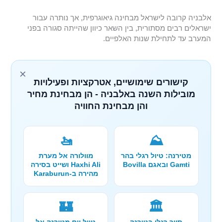
אלבניה קרובה לישראל מבחינה גיאוגרפית, אך נותרה עבור
ישראלים רבים מסתורית, בין השאר כיוון שהייתה סגורה בפני
המערב עד לתחילת שנות האלפיים.
×
קישורים שימושיים, אטרקציות ופעילויות
מובילות השנה באלבניה - הן מבחינת מחיר
והן מבחינת החוויה
🚤
⛰️
מטירנה: טיול רגלי בהר
מוולורה אל מערת
Gamti ובאגם Bovilla
Haxhi Ali ושייט בסירה
מהירה ב-Karaburun
🏰
🏛️
סיור רגלי בטירנה
טיול יום מטירנה אל