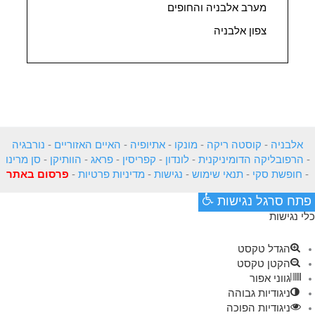
מערב אלבניה והחופים
צפון אלבניה
אלבניה
-
קוסטה ריקה
-
מונקו
-
אתיופיה
-
האיים האזוריים
-
נורבגיה
-
הרפובליקה הדומיניקנית
-
לונדון
-
קפריסין
-
פראג
-
הוותיקן
-
סן מרינו
-
חופשת סקי
-
תנאי שימוש
-
נגישות
-
מדיניות פרטיות
-
פרסום באתר
פתח סרגל נגישות
כלי נגישות
הגדל טקסט
הקטן טקסט
גווני אפור
ניגודיות גבוהה
ניגודיות הפוכה