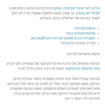
טירנה
לצד
איזורי מסיבות
,
שווקים
ותרבות גם מהווה בסיס מצוין
לטיולי יום בטבע
, כך שאין כמעט להאמין ששמה עדיין לא הפך
לשגור בפיהם של ישראלים רבים, בינתיים.
טיסות לטירנה
מלונות מעול
י
ם בעיר
השכרת רכבים ממגוון חברות ניתן למצוא כאן
מדריך מפורט על
טירנה
טיסות מישראל לטירנה
הטיסה מישראל אל טירנה אורכת זמן קצר של שעתיים וחצי לכיוון
נמל התעופה הבינלאומי
ושעתיים ורבע טיסה בדרך חזרה.
הטיסה עוברת מעל הים התיכון ומצפינה באזור טורקיה לכיוון
הבלקן. משם המטוס יעבור מעל יוון לאורך קו החוף של הים היווני
ומעל פארקים לאומיים וחופים מהממים. משם הטיסה ממשיכה
לרוב אל מעל אלבניה הירוקה מעל ערים, כפרים וערים בדרך
לנחיתה ליד הכפר ריינס.