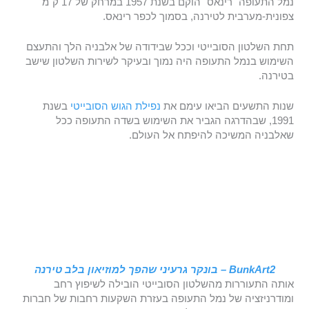
נמל התעופה "רינאס" הוקם בשנת 1957 במרחק של 17 ק"מ
צפונית-מערבית לטירנה, בסמוך לכפר רינאס.
תחת השלטון הסובייטי וככל שבידודה של אלבניה הלך והתעצם
השימוש בנמל התעופה היה נמוך ובעיקר לשירות השלטון שישב
בטירנה.
שנות התשעים הביאו עימם את
נפילת הגוש הסובייטי
בשנת
1991, שבהדרגה הגביר את השימוש בשדה התעופה ככל
שאלבניה המשיכה להיפתח אל העולם.
BunkArt2 – בונקר גרעיני שהפך למוזיאון בלב טירנה
אותה התעוררות מהשלטון הסובייטי הובילה לשיפוץ רחב
ומודרניזציה של נמל התעופה בעזרת השקעות רחבות של חברות