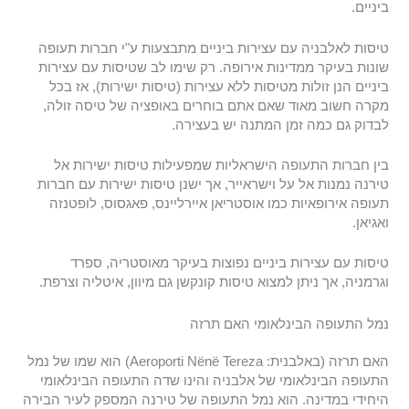
ביניים.
טיסות לאלבניה עם עצירות ביניים מתבצעות ע"י חברות תעופה
שונות בעיקר ממדינות אירופה. רק שימו לב שטיסות עם עצירות
ביניים הנן זולות מטיסות ללא עצירות (טיסות ישירות), אז בכל
מקרה חשוב מאוד שאם אתם בוחרים באופציה של טיסה זולה,
לבדוק גם כמה זמן המתנה יש בעצירה.
בין חברות התעופה הישראליות שמפעילות טיסות ישירות אל
טירנה נמנות אל על וישראייר, אך ישנן טיסות ישירות עם חברות
תעופה אירופאיות כמו אוסטריאן איירליינס, פאגסוס, לופטנזה
ואגיאן.
טיסות עם עצירות ביניים נפוצות בעיקר מאוסטריה, ספרד
וגרמניה, אך ניתן למצוא טיסות קונקשן גם מיוון, איטליה וצרפת.
נמל התעופה הבינלאומי האם תרזה
האם תרזה (באלבנית: Aeroporti Nënë Tereza) הוא שמו של נמל
התעופה הבינלאומי של אלבניה והינו שדה התעופה הבינלאומי
היחידי במדינה. הוא נמל התעופה של טירנה המספק לעיר הבירה