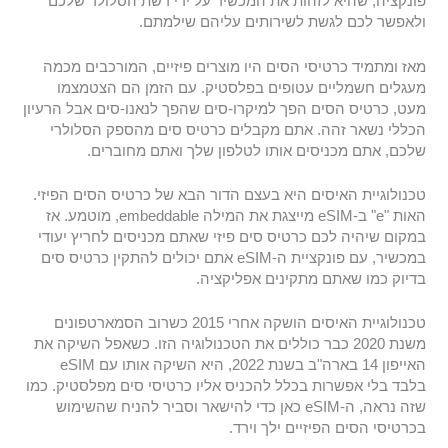
פונקציה, שהיא לזהות את המכשיר על ידי רשת הסלולר שלכם
ולאפשר לכם לגשת לשירותים עליהם שילמתם.
מאז ומתמיד כרטיסי הסים היו מוצרים פיזיים, המורכבים מכמה
מעגלים חשמליים עטופים בפלסטיק. עם הזמן הם הצטמצמו
מעט, כרטיס הסים הפך למיקרו-סים שהפך לנאנו-סים אבל הרעיון
הכללי נשאר זהה. אתם מקבלים כרטיס סים מהספק הסלולרי
שלכם, אתם מכניסים אותו לטלפון שלך ואתם מחוברים.
טכנולוגיית האיסים היא בעצם הדור הבא של כרטיס הסים הפיזי.
האות "e" ב-eSIM מייצגת את המילה embeddable, מוטמע. אז
במקום שיהיה לכם כרטיס סים פיזי שאתם מכניסים לחריץ יעודי
במכשיר, עם פונקציית ה-eSIM אתם יכולים להתקין כרטיס סים
בדיוק כמו שאתם מתקינים אפליקציה.
טכנולוגיית האיסים הושקה אחרי 2015 כשרוב הסמארטפונים
משנת 2020 כבר כוללים את הטכנולוגיה הזו. כשאפל השיקה את
האייפון 14 בארה"ב בשנת 2022, היא השיקה אותו עם eSIM
בלבד בלי אפשרות בכלל להכניס אליו כרטיסי סים מפלסטיק. כמו
שזה נראה, ה-eSIM כאן כדי להישאר וסביר להניח שהשימוש
בכרטיסי הסים הפיזיים ילך וירד.