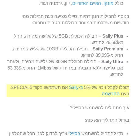
כולל
מונקו
,
האיים האזוריים
, יוון, גרמניה ועוד.
בנוסף לחבילות הנקודתיות, סיילי מציעה כעת חבילות מנוי
חודשיות משתלמות במיוחד הכוללות הטבות נוספות:
Saily Plus
– חבילה הכוללת 5GB של גלישה מהירה, החל
מ-26.66$ לחודש.
Saily Premium
– חבילה הכוללת 10GB של גלישה מהירה,
החל מ-39.99$ לחודש.
Saily Ultra
– חבילה הכוללת 30GB של גלישה מהירה, ולאחר
מכן
גלישה ללא הגבלה
במהירות של 1Mbps, החל מ-53.33$
לחודש.
תוכלו לקבל זיכוי של 5%
ב-Saily
אם תשתמשו בקוד SPECIAL5
בעת
ההרשמה
.
איך מתחילים להשתמש בסיילי?
בגדול התהליך הוא כזה:
כדי להתחיל להשתמש
בסיילי
צריך לבדוק לפני הכל שהטלפון