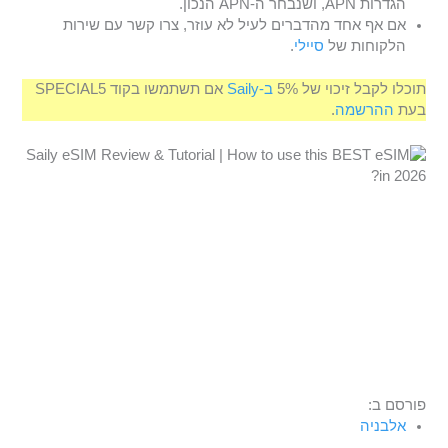
הגדרות APN, ושנבחר ה-APN הנכון.
אם אף אחד מהדברים לעיל לא עוזר, צרו קשר עם שירות
הלקוחות של
סיילי
.
תוכלו לקבל זיכוי של 5%
ב-Saily
אם תשתמשו בקוד SPECIAL5
בעת
ההרשמה
.
פורסם ב:
אלבניה