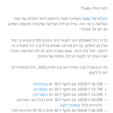
כמה עולה Saily?
העלות של Saily
משתנה מאוד בהתאם ליעד ולעלות של נפח
הגלישה ביעד הזה. גודל חבילת הגלישה שתבחרו ותוקפה ישפיעו
גם הם על המחיר.
בדרך כלל משתלם יותר לקנות יותר נתונים לפרק זמן ארוך יותר
אבל מן הסתם, קנו רק את מה שאתם צריכים כי כל המטרה זה
לחסוך, לא? מה היופי, שאם נגמרה לכם חבילת הגלישה, תוכלו
שניה אחר כך לקנות חבילה נוספת של איסים.
ולו רק בשביל קנה המידה אז נכון למרץ 2026, חלק מהמחירים
הם כדלקמן:
16.19$ ל-10GB עם תוקף ל-30 יום ב
נורבגיה
.
19.79$ ל-10GB עם תוקף ל-30 יום
באלבניה
.
15.29$ ל-10GB עם תוקף ל-30 יום
בקפריסין
.
40.49$ ל-10GB עם תוקף ל-30 ימים בכל רחבי אמריקה
הלטינית כולל
קוסטה ריקה
.
86.39$ ל-50GB עם תוקף ל-90 ימים ב-39 מדינות באירופה