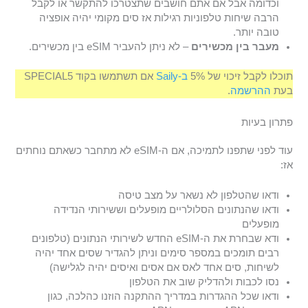
וכדומה אבל אם אתם חושבים שתצטרכו להתקשר או לקבל
הרבה שיחות טלפוניות רגילות אז סים מקומי יהיה אופציה
טובה יותר.
מעבר בין מכשירים
– לא ניתן להעביר eSIM בין מכשירים.
תוכלו לקבל זיכוי של 5%
ב-Saily
אם תשתמשו בקוד SPECIAL5
בעת
ההרשמה
.
פתרון בעיות
עוד לפני שתפנו לתמיכה, אם ה-eSIM לא מתחבר כשאתם נוחתים
אז:
ודאו שהטלפון לא נשאר על מצב טיסה
ודאו שהנתונים הסלולריים מופעלים וששירותי הנדידה
מופעלים
ודא שבחרת את ה-eSIM החדש לשירותי הנתונים (טלפונים
רבים תומכים במספר סימים וניתן להגדיר שסים אחד יהיה
לשיחות, סים אחד לאס אם אסים ואיסים יהיה לגלישה)
נסו לכבות ולהדליק שוב את הטלפון
ודאו שכל ההגדרות במדריך ההתקנה הוזנו כהלכה, כגון