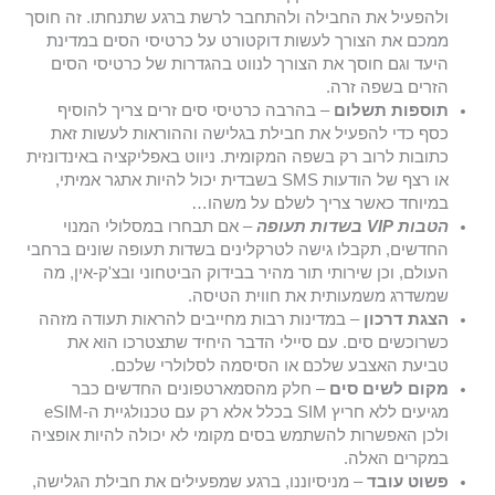
ולהפעיל את החבילה ולהתחבר לרשת ברגע שתנחתו. זה חוסך
ממכם את הצורך לעשות דוקטורט על כרטיסי הסים במדינת
היעד וגם חוסך את הצורך לנווט בהגדרות של כרטיסי הסים
הזרים בשפה זרה.
תוספות תשלום
– בהרבה כרטיסי סים זרים צריך להוסיף
כסף כדי להפעיל את חבילת בגלישה וההוראות לעשות זאת
כתובות לרוב רק בשפה המקומית. ניווט באפליקציה באינדונזית
או רצף של הודעות SMS בשבדית יכול להיות אתגר אמיתי,
במיוחד כאשר צריך לשלם על משהו…
הטבות VIP בשדות תעופה
– אם תבחרו במסלולי המנוי
החדשים, תקבלו גישה לטרקלינים בשדות תעופה שונים ברחבי
העולם, וכן שירותי תור מהיר בבידוק הביטחוני ובצ'ק-אין, מה
שמשדרג משמעותית את חווית הטיסה.
הצגת דרכון
– במדינות רבות מחייבים להראות תעודה מזהה
כשרוכשים סים. עם סיילי הדבר היחיד שתצטרכו הוא את
טביעת האצבע שלכם או הסיסמה לסלולרי שלכם.
מקום לשים סים
– חלק מהסמארטפונים החדשים כבר
מגיעים ללא חריץ SIM בכלל אלא רק עם טכנולגיית ה-eSIM
ולכן האפשרות להשתמש בסים מקומי לא יכולה להיות אופציה
במקרים האלה.
פשוט עובד
– מניסיוננו, ברגע שמפעילים את חבילת הגלישה,