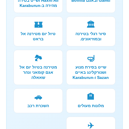
Gamti ובאגם Bovilla
Haxhi Ali ושייט בסירה
מהירה ב-Karaburun
🏰
🏛️
סיור רגלי בטירנה
טיול יום מטירנה אל
ובמוזיאונים.
בראט
🏞️
🤿
שייט בסירת מנוע
מטירנה בטיול יום אל
ושנורקלינג באיים
אגם קומאני ונהר
Sazan ו-Karaburun
שאאלה
🚗
🏨
מלונות מעולים
השכרת רכב
✈️