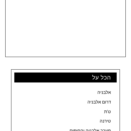
הכל על
אלבניה
דרום אלבניה
ט'ת
טירנה
מערב אלבניה והחופים