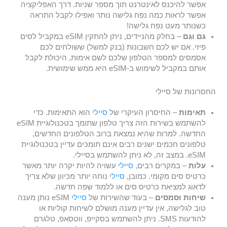
אפשר להיכנס לאינטרנט תוך מספר שניות. דרך האפליקציה
אפשר לראות כמה נפח גלישה נותר ואפילו לקבל התראה
כשנותר מעט נפח גלישה!
גם וגם
– בחלק מהניידים, ניתן להתקין eSIM במקביל לסים
פיזי. אם יש לכם חשבונות (בנק למשל) ששולחים לכם
אסמסים למספר הטלפון שלכם לשם אימות, היכולת לקבל
אותם במקביל לשימוש ב-eSIM היא ממש שימושית.
החסרונות של סיילי
תאימות
– החיסרון העיקרי של
סיילי
הוא התאימות. כדי
להשתמש בשירות הזה צריך טלפון שתומך בטכנולוגיית eSIM
החדשה. למרות שהיא נמצאת ברוב הטלפונים החדשים,
טלפונים חכמים ישנים רבים אינם תומכים עדיין בטכנולוגיית
eSIM. במצב זה, לא ניתן להשתמש בסיילי.
עלות
– במקרים רבים,
סיילי
עשויה להיות יקרה יותר מאשר
כרטיס סים מקומי. כמובן,
סיילי
נוחה יותר מכיוון שלא צריך
לדאוג למציאת כרטיס סים או ללמוד שפה חדשה.
שיחות וסמסים
– בעוד שהשירות של
סיילי
eSIM נותן מענה
טוב לגלישה, אין עדיין מענה מושלם לשיחות קוליות או
להודעות SMS. ניתן להשתמש בסקייפ, ווטסאפ, טלגרם