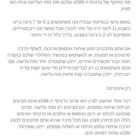
את התוקף של כרטיס ה-eSIM שלכם ואת נפח הגלישה איתו הוא
מגיע.
באופן אישי בנסיעות עבודה אנו משתמשים ב-5 עד 7 ג'יגה בייט
בשבוע (1 ליום יהיה קל יותר לזכור) אבל כאשר אנו רק מטיילים,
מספיקים לנו 1-2 ג'יגה בשבוע. בדרך כלל זה די והותר.
אם אתם מתכננים המון שיחות ווטסאפ ארוכות, לשתף הרבה
סרטונים או תמונות, או להשתמש במכשיר הסלולרי שלכם כנקודה
חמה עבור מכשירים אחרים, ייתכן שתצטרכו יותר נפח גלישה. אם
אתם משתמשים בו רק לבדיקת מיילים מדי פעם וקצת מדיה
חברתית, ייתכן שתצטרכו קצת פחות נפח גלישה.
רק אינטרנט!
דבר אחד שחשוב לציין הוא שרוב כרטיסי ה-eSIM אינם מציעים
חבילות שיחות וסמסים. הם מציעים רק נפחי גלישה. מכיוון
שכמעט לכולם יש היום ווטסאפ או טלגרם אז כרטיסי האיסים
הללו הם פיתרון מצוין. אם מכל סיבה שהיא אתם מתכננים לבצע
הרבה שיחות טלפון רגילות או לשלוח סמסים, ייתכן ששירותי
eSIM פחות יתאימו לכם.