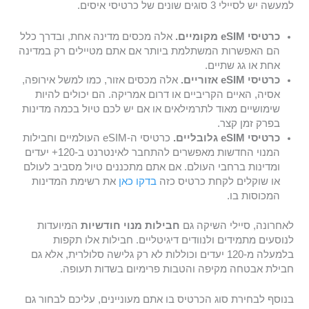
למעשה יש לסיילי 3 סוגים שונים של כרטיסי איסים.
כרטיסי eSIM מקומיים.
אלה מכסים מדינה אחת, ובדרך כלל
הם האפשרות המשתלמת ביותר אם אתם מטיילים רק במדינה
אחת או גג שתיים.
כרטיסי eSIM אזוריים.
אלה מכסים אזור, כמו למשל אירופה,
אסיה, האיים הקריביים או דרום אמריקה. הם יכולים להיות
שימושיים מאוד לתרמילאים או אם יש לכם טיול בכמה מדינות
בפרק זמן קצר.
כרטיסי eSIM גלובליים.
כרטיסי ה-eSIM העולמיים וחבילות
המנוי החדשות מאפשרים להתחבר לאינטרנט ב-120+ יעדים
ומדינות ברחבי העולם. אם אתם מתכננים טיול מסביב לעולם
או שוקלים לקחת כרטיס כזה
בדקו כאן
את רשימת המדינות
המכוסות בו.
לאחרונה, סיילי השיקה גם
חבילות מנוי חודשיות
המיועדות
לנוסעים מתמידים ולנוודים דיגיטליים. חבילות אלו תקפות
בלמעלה מ-120 יעדים וכוללות לא רק גלישה סלולרית, אלא גם
חבילת אבטחה מקיפה והטבות פרימיום בשדות תעופה.
בנוסף לבחירת סוג הכרטיס בו אתם מעוניינים, עליכם לבחור גם