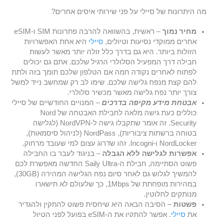
מה היתרונות של סיילי על פני שירותי איסים אחרים?
מחיר נמוך
– ראשית, בהשוואה להרבה פתרונות SIM ו-eSIM
אחרים ממוקדי נסיעות וטיולים,
סיילי
היא אחת האפשרויות
הזולות ביותר. היא גם בדרך כלל זולה יותר מאשר לעשות
חבילה דרך המפעיל הסלולרי הרגיל שלכם. אתם גם יכולים
לפתוח לאחרים נקודה חמה אם הטלפון שלכם תומך בזה ולתת
להם קצת מנפח גלישה שלכם. שימו לב רק שמחשב נייד למשל
צורך יותר נפח גלישה מאשר מכשיר סלולרי.
אבטחת מידע מקיפה בדרכים
– המנויים החודשיים של סיילי
כוללים כעת גישה מלאה לחבילת האבטחה של Nord
Security. זה אומר שתקבלו גישה ל-NordVPN (לגלישה
בטוחה ברשתות ציבוריות), NordPass (לניהול סיסמאות),
NordLocker ו-Incogni. זהו שדרוג עצום למי שעובד מרחוק.
אפשרות לגלישה ללא הגבלה
– בניגוד לעבר בו החבילה
פשוט הסתיימה, חבילת ה-Saily Ultra החדשה מאפשרת לכם
להמשיך לגלוש גם לאחר סיום נפח הגלישה המהירה (30GB),
במהירות מופחתת של 1Mbps, כך שלעולם לא תישארו
מנותקים לחלוטין.
פשטות
– הסיבה הבאה היא שיחסית פשוט להתקין ולהגדיר
את
סיילי
. אפשר להתקין את ה-eSIM בפועל לפני הטיול