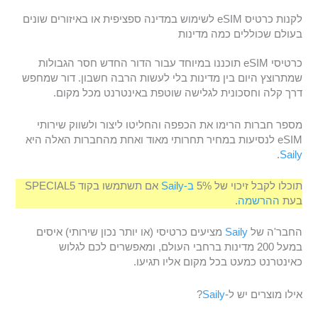
לקנות כרטיס eSIM לשימוש במדינה ספציפית או באיזורים שונים
בעולם שכוללים כמה מדינות
כרטיסי eSIM תוכננו במיוחד עבור הדור החדש חסר הגבולות
שמתרוצץ היום בין מדינות בלי לעשות הרבה חשבון. דור שמחפש
דרך קלה וחסכונית לגלישה שוטפת באינטרנט מכל מקום.
מספר חברות הרימו את הכפפה והחליטו ליצור ולשווק שירותי
eSIM לנסיעות במחיר תחרותי מאוד ואחת מהחברות האלה היא
.
Saily
תוכלו לקבל זיכוי של 5%
ב-Saily
אם תשתמשו בקוד SPECIAL5
בעת
ההרשמה
.
החבר'ה של
Saily
מציעים כרטיסי (או יותר נכון שירותי) איסים
במעל 200 מדינות ברחבי העולם, ומאפשרים לכם לגלוש
כאינטרנט כמעט בכל מקום אליו תגיעו.
אילו מוצרים יש ל-
Saily
?