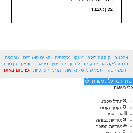
צפון אלבניה
אלבניה
-
קוסטה ריקה
-
מונקו
-
אתיופיה
-
האיים האזוריים
-
נורבגיה
-
הרפובליקה הדומיניקנית
-
לונדון
-
קפריסין
-
פראג
-
הוותיקן
-
סן מרינו
-
חופשת סקי
-
תנאי שימוש
-
נגישות
-
מדיניות פרטיות
-
פרסום באתר
פתח סרגל נגישות
כלי נגישות
הגדל טקסט
הקטן טקסט
גווני אפור
ניגודיות גבוהה
ניגודיות הפוכה
רקע בהיר