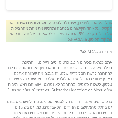
אבל רגע אחד לפני כן, שימו לב
להטבה משמעותית
מאיתנו: אם
תקליקו על אחד הקישורים בכתבה ותרכשו את אחת מהחבילות
של סיילי
תקבלו 5% הנחה
בעמוד הצ'קאאוט – אל תשכחו להזין
את קוד הקופון: SPECIAL5
מה זה בכלל eSIM?
אתם כנראה מכירים היטב כרטיסי סים רגילים. זו חתיכת
הפלסטיק הקטנה שיושבת בתוך הסמארטפון שלנו ומאפשרת לנו
להתחבר לרשת הסלולרית שלנו. זה בעצם מה שמזהה אתכם
באופן ייחודי כמנוי לרשת הסלולרית שלכם ומאפשר לבצע שיחות
טלפון, לשלוח סמסים ולהתחבר לאינטרנט. SIM הם ראשי תיבות
של Subscriber Identification Module ובעברית "מודול זיהוי מנוי".
כרטיסי סים אינם ייחודיים רק לסמארטפונים. ניתן להשתמש בהם
גם בחלק מהמחשבים הניידים והטאבלטים, כמו גם בשעונים
חכמים ובמחשבי רכב. בכל המכשירים, הם משרתים את אותה