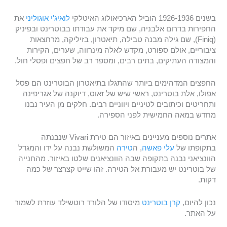
בשנים 1926-1936 הוביל הארכיאולוג האיטלקי
לואיג'י אוגוליני
את
החפירות בדרום אלבניה, שם מיקד את עבודתו בבוטרינט ובפיניק
(Finiq), שם גילה מבנה טבילה, תיאטרון, בזיליקה, מרחצאות
ציבוריים, אולם ספורט, מקדש לאלה מינרווה, שערים, הקירות
והמצודה העתיקים, בתים רבים, ומספר רב של חפצים ופסלי חול.
החפצים המדהימים ביותר שהתגלו בתיאטרון הבוטרינט הם פסל
אפולו, אלת בוטרינט, ראשי שיש של זאוס, דיוקנה של אגריפינה
ותחריטים וכיתובים לטיניים ויווניים רבים. חלקים מן העיר נבנו
מחדש במאה החמישית לפני הספירה.
אתרים נוספים מעניינים באיזור הם טירת Vivari שנבנתה
בתקופתו של
עלי פאשה
, ה
טירה
המשולשת נבנה על ידו והמגדל
הוונציאני נבנה בתקופה שבה הוונציאנים שלטו באיזור. מהחנייה
של בוטרינט יש מעבורת אל הטירה. זהו שייט קצרצר של כמה
דקות.
נכון להיום,
קרן בוטרינט
מיסודו של הלורד רוטשילד עוזרת לשמור
על האתר.