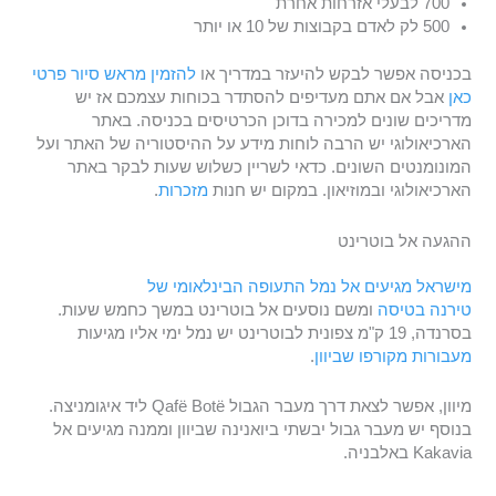
700 לבעלי אזרחות אחרת
500 לק לאדם בקבוצות של 10 או יותר
בכניסה אפשר לבקש להיעזר במדריך או
להזמין מראש סיור פרטי
כאן
אבל אם אתם מעדיפים להסתדר בכוחות עצמכם אז יש
מדריכים שונים למכירה בדוכן הכרטיסים בכניסה. באתר
הארכיאולוגי יש הרבה לוחות מידע על ההיסטוריה של האתר ועל
המונומנטים השונים. כדאי לשריין כשלוש שעות לבקר באתר
הארכיאולוגי ובמוזיאון. במקום יש חנות
מזכרות
.
ההגעה אל בוטרינט
מישראל מגיעים אל נמל התעופה הבינלאומי של
טירנה בטיסה
ומשם נוסעים אל בוטרינט במשך כחמש שעות.
בסרנדה, 19 ק"מ צפונית לבוטרינט יש נמל ימי אליו מגיעות
מעבורות מקורפו שביוון
.
מיוון, אפשר לצאת דרך מעבר הגבול Qafë Botë ליד איגומניצה.
בנוסף יש מעבר גבול יבשתי ביואנינה שביוון וממנה מגיעים אל
Kakavia באלבניה.