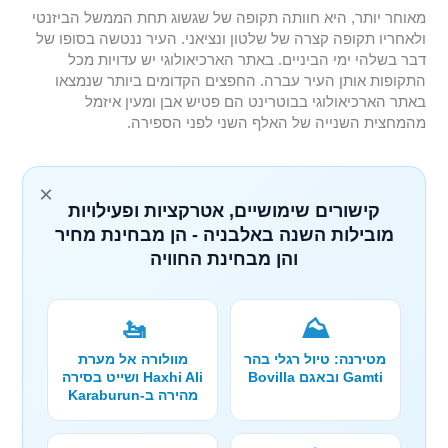
מאוחר יותר, היא חוותה תקופה של שגשוג תחת הממשל הביזנטי
ולאחריו תקופה קצרה של שלטון ונציאני. העיר ננטשה בסופו של
דבר בשלהי ימי הביניים. באתר הארכיאולוגי יש עדויות מכל
התקופות אותן העיר עברה. החפצים הקדומים ביותר שנמצאו
באתר הארכיאולוגי בבוטרינט הם פטיש אבן ומעין איזמל
מהמחצית השנייה של האלף השני לפני הספירה.
×
קישורים שימושיים, אטרקציות ופעילויות
מובילות השנה באלבניה - הן מבחינת מחיר
והן מבחינת החוויה
🚤
⛰️
מטירנה: טיול רגלי בהר
מוולורה אל מערת
Gamti ובאגם Bovilla
Haxhi Ali ושייט בסירה
מהירה ב-Karaburun