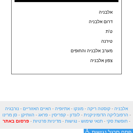
אלבניה
דרום אלבניה
ט'ת
טירנה
מערב אלבניה והחופים
צפון אלבניה
אלבניה
-
קוסטה ריקה
-
מונקו
-
אתיופיה
-
האיים האזוריים
-
נורבגיה
-
הרפובליקה הדומיניקנית
-
לונדון
-
קפריסין
-
פראג
-
הוותיקן
-
סן מרינו
-
חופשת סקי
-
תנאי שימוש
-
נגישות
-
מדיניות פרטיות
-
פרסום באתר
פתח סרגל נגישות