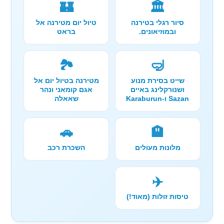
🏰
🏛️
סיור רגלי בטירנה
טיול יום מטירנה אל
ובמוזיאונים.
בראט
🏞️
🤿
שייט בסירת מנוע
מטירנה בטיול יום אל
ושנורקלינג באיים
אגם קומאני ונהר
Sazan ו-Karaburun
שאאלה
🚗
🏨
מלונות מעולים
השכרת רכב
✈️
טיסות זולות (מאוד!)