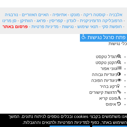
אלבניה
-
קוסטה ריקה
-
מונקו
-
אתיופיה
-
האיים האזוריים
-
נורבגיה
-
הרפובליקה הדומיניקנית
-
לונדון
-
קפריסין
-
פראג
-
הוותיקן
-
סן מרינו
-
חופשת סקי
-
תנאי שימוש
-
נגישות
-
מדיניות פרטיות
-
פרסום באתר
פתח סרגל נגישות
כלי נגישות
הגדל טקסט
הקטן טקסט
גווני אפור
ניגודיות גבוהה
ניגודיות הפוכה
רקע בהיר
הדגשת קישורים
פונט קריא
איפוס
אנו משתמשים בקבצי cookies ובכלים נוספים לניתוח נתונים. המשך
השימוש באתר, כפוף למדיניות הפרטיות ולתנאים וההגבלות.