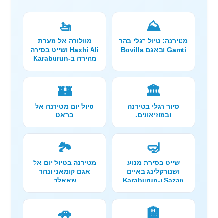
🚤
⛰️
מטירנה: טיול רגלי בהר
מוולורה אל מערת
Gamti ובאגם Bovilla
Haxhi Ali ושייט בסירה
מהירה ב-Karaburun
🏰
🏛️
סיור רגלי בטירנה
טיול יום מטירנה אל
ובמוזיאונים.
בראט
🏞️
🤿
שייט בסירת מנוע
מטירנה בטיול יום אל
ושנורקלינג באיים
אגם קומאני ונהר
Sazan ו-Karaburun
שאאלה
🚗
🏨