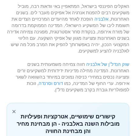
האקלים הפיננסי בישראל, המתאפיין באי וודאות רבה, מוביל
משקיעים רבים להפנות אנרגיה אל אפיקים מעבר לים. בשנים
האחרונות,
אלבניה
הופכת לאחד מהיעדים המרכזיים הצדים את
תשומת ליבו של המשקיע הישראלי. המדינה הממוקמת בדרומה
של מזרח אירופה, בנקודת סחר אסטרטגית, מפגינה צמיחה אדירה
בשנים האחרונות ומציעה מגוון של אפיקי השקעה. עם הליווי
המקצועי הנכון, יהיה באפשרותך להפיק את המרב מכל מה שיש
לאלבניה להציע למשקיעים.
שוק הנדל"ן של אלבניה
חווה צמיחה משמעותית בשנים
האחרונות. המדינה מחילה מדיניות ידידותית למשקיעים זרים
ומציעה נכסים במחירי כניסה נמוכים במיוחד בהשוואה לשאר
אירופה. ערי החוף של המדינה, כמו
דורס
וסרנדה
, זוכות
לפופולריות גוברת בקרב משקיעים נדל"ן.
×
קישורים שימושיים, אטרקציות ופעילויות
מובילות השנה באלבניה - הן מבחינת מחיר
והן מבחינת החוויה