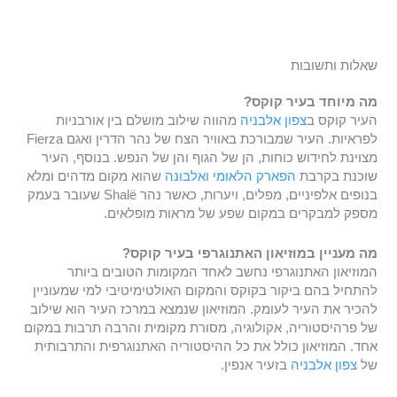
שאלות ותשובות
מה מיוחד בעיר קוקס?
העיר קוקס ב
צפון אלבניה
מהווה שילוב מושלם בין אורבניות
לפראיות. העיר שמבורכת באוויר הצח של נהר הדרין ואגם Fierza
מצוינת לחידוש כוחות, הן של הגוף והן של הנפש. בנוסף, העיר
שוכנת בקרבת
הפארק הלאומי ואלבונה
שהוא מקום מדהים ומלא
בנופים אלפיניים, מפלים, ויערות, כאשר נהר Shalë שעובר בעמק
מספק למבקרים במקום שפע של מראות מופלאים.
מה מעניין במוזיאון האתנוגרפי בעיר קוקס?
המוזיאון האתנוגרפי נחשב לאחד המקומות הטובים ביותר
להתחיל בהם ביקור בקוקס והמקום האולטימיטיבי למי שמעוניין
להכיר את העיר לעומק. המוזיאון שנמצא במרכז העיר הוא שילוב
של פרהיסטוריה, אקולוגיה, מסורת מקומית והרבה תרבות במקום
אחד. המוזיאון כולל את כל ההיסטוריה האתנוגרפית והתרבותית
של
צפון אלבניה
בזעיר אנפין.