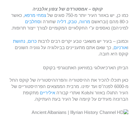
קוקס – אמסטרדם של צפון אלבניה
כמו כן, יש באזור העיר יותר מ-750 סוגים של
צמחי מרפא
, כאשר
כ-80 מהם (ובראשם
מרווה
,
טבק,
דליה
שחורה ו
סחלבים
למיניהם) נאספים ע"י החקלאיים המקומיים לצורך ייצור תרופות.
וכמובן – בעיר יש משאבי טבע יקרים רבים לרבות
כרום
,
נחושת
ו
אורניום
, כך שאם אתם מתעניינים בביולוגיה על גווניה השונים
קוקס היא חובה.
הביתן הארכיאולוגי במוזיאון האתנוגרפי בקוקס
כאן תוכלו להכיר את ההיסטוריה והפרההיסטוריה של קוקס החל
מ-6000 לפנה"ס ועד ימינו. מרבית הממצאים הפרהיסטוריים של
העיר התגלו באזור Kolshi ואתרי קבורה
איליריים
מתקופת
הברונזה מעידים על קיומה של העיר בעת העתיקה.