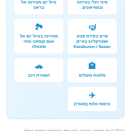
סיור רגלי בטירנה
טיול יום מטירנה אל
ובמוזיאונים.
בראט
🏞️
🤿
שייט בסירת מנוע
מטירנה בטיול יום אל
ושנורקלינג באיים
אגם קומאני ונהר
Sazan ו-Karaburun
שאאלה
🚗
🏨
מלונות מעולים
השכרת רכב
✈️
טיסות זולות (מאוד!)
ככלל הנוף הצפוני והירוק הוא אחד האזורים היפים ביותר