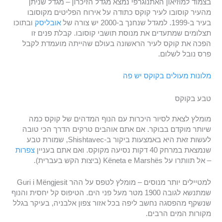
בצמוד למוזיאון האתנוגרפי נמצא מגדל הזיכרון – מגדל שניתן
מהעיר קוסובו לעיר קוקס כתודה על אירוח הפליטים מקוסובו
בעיר ב-1999. למגדל שנחנך ב-2000 יש צורה של
אובליסק
ובתוכו
תצלומים שמתעדים את מנוסת תושבי קוסובו. קבלת פנים זו
הפכה את קוקס לעיר הראשונה בעולם שהייתה מועמדת לקבל
פרס נובל לשלום.
מלונות מעולים בקוקס יש פה
טבע בקוקס
מומלץ לצאת לסיור היכרות עם הנוף המדהים של קוקס כמה
שיותר מוקדם בבוקר. אם אתם אוהבים טרקים הדרך הכי טובה
לעשות זאת היא באמצעות ביקור ב-Shishtavec, שמורת טבע
שנמצאת במרחק 40 דקות נסיעה מקוקס. ואם אתם בעניין
צפרות
– אל תוותרו על Këneta e Marshës (ביצות הקש בעברית).
למטיילים יותר מנוסים – מומלץ לטפס על ההר Guri i Mëngjesit
שמתנשא לגובה 1900 מטר מעל פני הים. הטיפוס קל יחסית והנוף
שנשקף מהפסגה נחשב ליפה בכל אזור צפון אלבניה, בעיקר בגלל
מקורות המים הרבים.