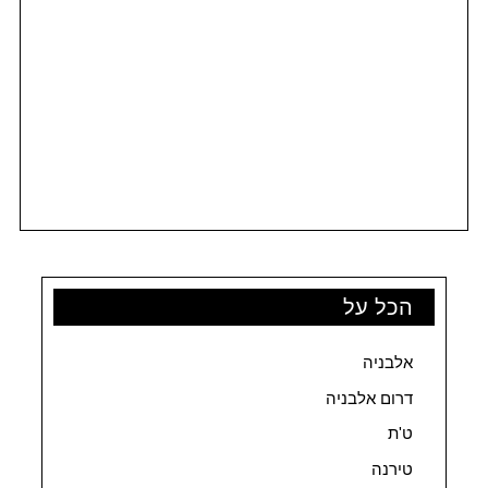
הכל על
אלבניה
דרום אלבניה
ט'ת
טירנה