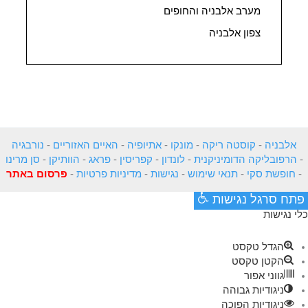
מערב אלבניה והחופים
צפון אלבניה
אלבניה
-
קוסטה ריקה
-
מונקו
-
אתיופיה
-
האיים האזוריים
-
נורבגיה
-
הרפובליקה הדומיניקנית
-
לונדון
-
קפריסין
-
פראג
-
הוותיקן
-
סן מרינו
-
חופשת סקי
-
תנאי שימוש
-
נגישות
-
מדיניות פרטיות
-
פרסום באתר
פתח סרגל נגישות
כלי נגישות
הגדל טקסט
הקטן טקסט
גווני אפור
ניגודיות גבוהה
ניגודיות הפוכה