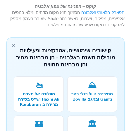
קוקס – הפנינה של צפון אלבניה
הפארק הלאומי ואלבונה
הסמוך הוא מקום מדהים ומלא בנופים
אלפיניים, מפלים, ויערות, כאשר נהר Shalë שעובר בעמק מספק
למבקרים במקום שפע של מראות מופלאים.
×
קישורים שימושיים, אטרקציות ופעילויות
מובילות השנה באלבניה - הן מבחינת מחיר
והן מבחינת החוויה
🚤
⛰️
מטירנה: טיול רגלי בהר
מוולורה אל מערת
Gamti ובאגם Bovilla
Haxhi Ali ושייט בסירה
מהירה ב-Karaburun
🏰
🏛️