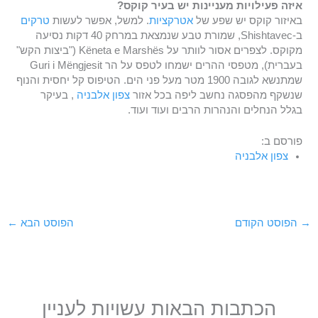
איזה פעילויות מעניינות יש בעיר קוקס?
באיזור קוקס יש שפע של
אטרקציות
. למשל, אפשר לעשות
טרקים
ב-Shishtavec, שמורת טבע שנמצאת במרחק 40 דקות נסיעה
מקוקס. לצפרים אסור לוותר על Këneta e Marshës ("ביצות הקש"
בעברית), מטפסי ההרים ישמחו לטפס על הר Guri i Mëngjesit
שמתנשא לגובה 1900 מטר מעל פני הים. הטיפוס קל יחסית והנוף
שנשקף מהפסגה נחשב ליפה בכל אזור
צפון אלבניה
, בעיקר
בגלל הנחלים והנהרות הרבים ועוד ועוד.
פורסם ב:
צפון אלבניה
→
הפוסט הקודם
הפוסט הבא
←
הכתבות הבאות עשויות לעניין