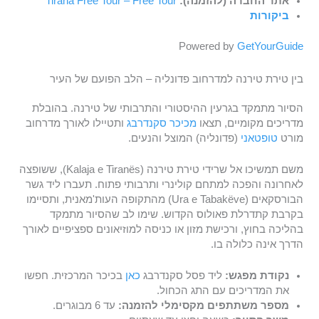
אתר החברה (להזמנה):
Tirana Free Tour – Free Tour
ביקורות
Powered by
GetYourGuide
בין טירת טירנה למדרחוב פדונליה – הלב הפועם של העיר
הסיור מתמקד בגרעין ההיסטורי והתרבותי של טירנה. בהובלת
מדריכים מקומיים, תצאו
מכיכר סקנדרבג
ותטיילו לאורך מדרחוב
מורט
טופטאני
(פדונליה) המוצל והנעים.
משם תמשיכו אל שרידי טירת טירנה (Kalaja e Tiranës), ששופצה
לאחרונה והפכה למתחם קולינרי ותרבותי פתוח. תעברו ליד גשר
הבורסקאים (Ura e Tabakëve) מהתקופה העות'מאנית, ותסיימו
בקרבת קתדרלת פאולוס הקדוש. שימו לב שהסיור מתמקד
בהליכה בחוץ, ורכישת מזון או כניסה למוזיאונים ספציפיים לאורך
הדרך אינה כלולה בו.
נקודת מפגש:
ליד פסל סקנדרבג
כאן
בכיכר המרכזית. חפשו
את המדריכים עם התג הכחול.
מספר משתתפים מקסימלי להזמנה:
עד 6 מבוגרים.