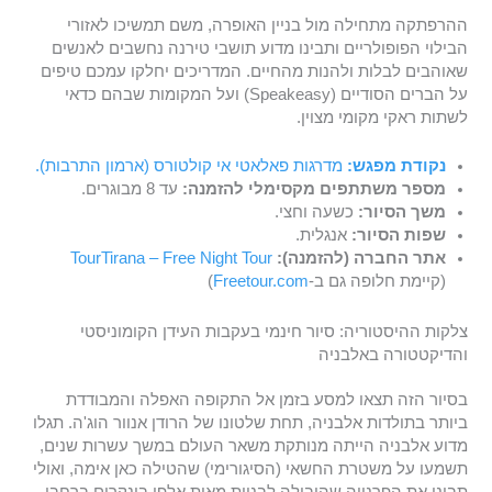
ההרפתקה מתחילה מול בניין האופרה, משם תמשיכו לאזורי
הבילוי הפופולריים ותבינו מדוע תושבי טירנה נחשבים לאנשים
שאוהבים לבלות ולהנות מהחיים. המדריכים יחלקו עמכם טיפים
על הברים הסודיים (Speakeasy) ועל המקומות שבהם כדאי
לשתות ראקי מקומי מצוין.
נקודת מפגש:
מדרגות פאלאטי אי קולטורס (ארמון התרבות).
מספר משתתפים מקסימלי להזמנה:
עד 8 מבוגרים.
משך הסיור:
כשעה וחצי.
שפות הסיור:
אנגלית.
אתר החברה (להזמנה):
TourTirana – Free Night Tour
(קיימת חלופה גם ב-
Freetour.com
)
צלקות ההיסטוריה: סיור חינמי בעקבות העידן הקומוניסטי
והדיקטטורה באלבניה
בסיור הזה תצאו למסע בזמן אל התקופה האפלה והמבודדת
ביותר בתולדות אלבניה, תחת שלטונו של הרודן אנוור הוג'ה. תגלו
מדוע אלבניה הייתה מנותקת משאר העולם במשך עשרות שנים,
תשמעו על משטרת החשאי (הסיגורימי) שהטילה כאן אימה, ואולי