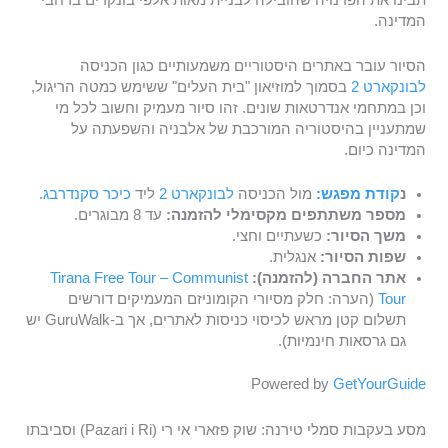
תבינו את הפרנויה שהובילה לבניית מאות אלפי בונקרים ברחבי
המדינה.
הסיור עובר באתרים היסטוריים משמעותיים כגון הכניסה
לבונקארט 2
בסמוך למוזיאון "בית העלים" ששימש כמטה הריגול,
וכן במתחמי אנדרטאות שונים. זהו סיור מעמיק וחשוב לכל מי
שמתעניין בהיסטוריה המורכבת של אלבניה והשפעתה על
המדינה כיום.
נ
קודת מפגש:
מול הכניסה
לבונקארט 2
ליד
כיכר סקנדרבג
.
מספר משתתפים מקסימלי להזמנה:
עד 8 מבוגרים.
משך הסיור:
כשעתיים וחצי.
שפות הסיור:
אנגלית.
אתר החברה (להזמנה):
Tirana Free Tour – Communist
Tour
(הערה: חלק מסיורי הקומוניזם המעמיקים דורשים
תשלום קטן מראש לכיסוי כניסות לאתרים, אך ב-GuruWalk יש
גם גרסאות חינמיות).
Powered by
GetYourGuide
מסע בעקבות סמלי טירנה: שוק פזארי אי רי (Pazari i Ri) וסביבתו