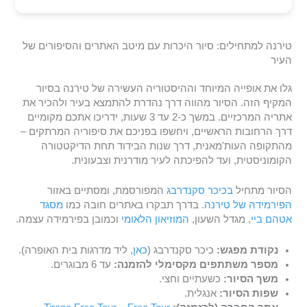
טירנה למתחילים: סיור היכרות עם מיטב האתרים והסיפורים של
העיר
גלו את אופייה המיוחד וההיסטוריה העשירה של טירנה בסיור
המקיף הזה. הסיור מהווה דרך נהדרת להתמצא בעיר ולהכיר את
אתריה המרכזיים. במשך כ-2 עד 3 שעות, ידריכו אתכם מקומיים
דרך הרחובות הראשיים, ויחשפו בפניכם את סיפוריה המרתקים –
מהתקופה העות'מאנית, דרך שנות הבידוד תחת הדיקטטורה
הקומוניסטית, ועד להפיכתה לעיר מודרנית וצבעונית.
הסיור מתחיל
בכיכר סקנדרבג
המפורסמת, ומסתיים באזור
הפירמידה של טירנה
. בדרך תבקרו באתרים חובה כמו
מסגד
אטהם ביי
, מגדל השעון,
המוזיאון הלאומי
וכמובן בפירמידה עצמה.
נקודת מפגש:
כיכר סקנדרבג (
כאן
, ליד מדרגות בית האופרה).
מספר משתתפים מקסימלי להזמנה:
עד 6 מבוגרים.
משך הסיור:
כשעתיים וחצי.
שפות הסיור:
אנגלית.