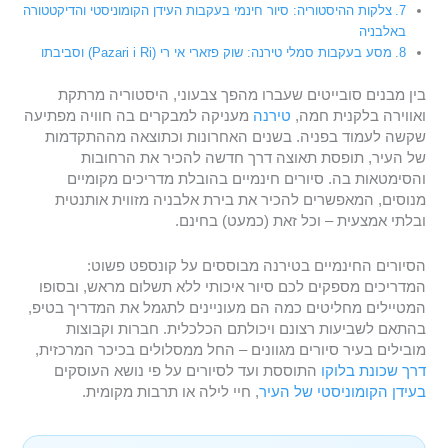
צלקות ההיסטוריה: סיור חינמי בעקבות העידן הקומוניסטי והדיקטטורה
באלבניה
מסע בעקבות סמלי טירנה: שוק פזארי אי רי (Pazari i Ri) וסביבתו
בין מבנים סובייטים שעברו מהפך צבעוני, היסטוריה מרתקת
ואווירה בלקנית חמה,
טירנה
מעניקה למבקרים בה חוויה מפתיעה
שקשה לעמוד בפניה. בשנים האחרונות וכתוצאה מההתקדמות
של העיר, תופסת תאוצה דרך חדשה להכיר את הרחובות
והסימטאות בה. סיורים חינמיים בהובלת מדריכים מקומיים
מנוסים, המאפשרים להכיר את בירת אלבניה מזווית אותנטית
ובלתי אמצעית – וכל זאת (כמעט) בחינם.
הסיורים החינמיים בטירנה מבוססים על קונספט פשוט:
המדריכים מספקים לכם סיור איכותי ללא תשלום מראש, ובסופו
המטיילים מחליטים כמה הם מעוניינים לתגמל את המדריך בטיפ,
בהתאם לשביעות רצונם ויכולתם הכלכלית. חברות וקבוצות
מובילים בעיר סיורים מגוונים – החל ממסלולים בכיכר המרכזית,
דרך שכונת בלוקו
התוססת ועד לסיורים על פי נושא העוסקים
בעידן הקומוניסטי של העיר
, חיי לילה או תרבות מקומית.