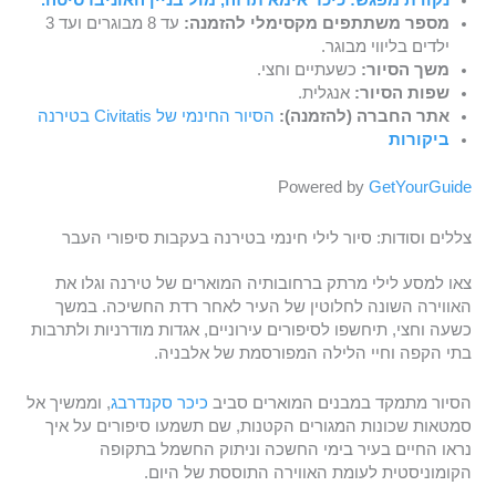
נקודת מפגש:
כיכר אימא תרזה, מול בניין האוניברסיטה.
מספר משתתפים מקסימלי להזמנה:
עד 8 מבוגרים ועד 3
ילדים בליווי מבוגר.
משך הסיור:
כשעתיים וחצי.
שפות הסיור:
אנגלית.
אתר החברה (להזמנה):
הסיור החינמי של Civitatis בטירנה
ביקורות
Powered by
GetYourGuide
צללים וסודות: סיור לילי חינמי בטירנה בעקבות סיפורי העבר
צאו למסע לילי מרתק ברחובותיה המוארים של טירנה וגלו את
האווירה השונה לחלוטין של העיר לאחר רדת החשיכה. במשך
כשעה וחצי, תיחשפו לסיפורים עירוניים, אגדות מודרניות ולתרבות
בתי הקפה וחיי הלילה המפורסמת של אלבניה.
הסיור מתמקד במבנים המוארים סביב
כיכר סקנדרבג
, וממשיך אל
סמטאות שכונות המגורים הקטנות, שם תשמעו סיפורים על איך
נראו החיים בעיר בימי החשכה וניתוק החשמל בתקופה
הקומוניסטית לעומת האווירה התוססת של היום.