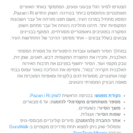
הצטרפו לסיור רגלי צבעוני וטעים, המתמקד באחד האזורים
האותנטיים והתוססים ביותר בטירנה: השוק החדש Pazari i Ri.
המסע מתחיל במרכז העיר, משם תפנו מזרחה אל עבר השכונות
המקומיות יותר. תיהנו מהליכה נינוחה אל עבר מתחם השוק
המקורה במוטיבים גיאומטריים מסורתיים, המוקף בבניינים
צבועים בשלל צבעים – אחד מסימני ההיכר של התחדשות העיר.
במהלך הסיור תשמעו עובדות היסטוריות על מסורת המסחר
האלבנית, ותכירו את התוצרת המקומית: דבש, תאנים, שמן זית,
טבק מקומי ועוד. הסיור יחשוף בפניכם את תרבות האירוח
האלבנית הקרויה "בסה", ותסיימו את ההליכה באזור עמוס בבתי
קפה אותנטיים, מסעדות דגים בלקניות ומאפיות המוכרות את
מאפה הבורק המסורתי והטעים.
נקודת מפגש:
בכניסה הראשית
לשוק Pazari i Ri.
מספר משתתפים מקסימלי להזמנה:
עד 6 מבוגרים.
משך הסיור:
כשעתיים.
שפות הסיור:
אנגלית.
אתר החברה (להזמנה):
סיורים קולינריים מבוססי-טיפ
ומסלולי שוק ניתן למצוא תחת מדריכים מקומיים ב-
GuruWalk
או דרך
FreeToursAlbania
.