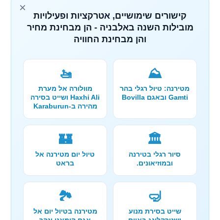
×
קישורים שימושיים, אטרקציות ופעילויות
מובילות השנה באלבניה - הן מבחינת מחיר
והן מבחינת החוויה
🚤
⛰️
מטירנה: טיול רגלי בהר
מוולורה אל מערת
Gamti ובאגם Bovilla
Haxhi Ali ושייט בסירה
מהירה ב-Karaburun
🏰
🏛️
סיור רגלי בטירנה
טיול יום מטירנה אל
ובמוזיאונים.
בראט
🏞️
🤿
שייט בסירת מנוע
מטירנה בטיול יום אל
ושנורקלינג באיים
אגם קומאני ונהר