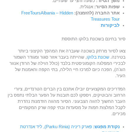
משך הסיור:
כשעה וחצי עד שעתיים.
שפות הסיור:
אנגלית.
אתר החברה (להזמנה):
FreeToursAlbania – Hidden
Treasures Tour
לביקורות
סיור בחינם בשכונת בלוקו התוססת
צאו לסיור מרתק בשכונה שעברה את המהפך הקיצוני ביותר
בטירנה.
שכונת בלוקו
, שהייתה בעבר אזור סגור ומגודר השמור
לבכירי המפלגה הקומוניסטית בלבד (כולל הוילה של הרודן אנוור
הוג'ה), הפכה כיום למרכז חיי הלילה, בתי הקפה והאמנות של
העיר.
המדריכים המקצועיים יובילו אתכם בין הברים הטרנדיים, ציורי
הרחוב והבוטיקים, ויספקו לכם תובנות על הפער הבלתי נתפס בין
העבר החשוך להווה הצבעוני. הסיור מהווה הזדמנות נהדרת
לקבל המלצות חמות על מסעדות ובתי קפה שרק המקומיים
מכירים.
נקודת מפגש:
פארק ריניה (Parku Rinia), ליד אנדרטת