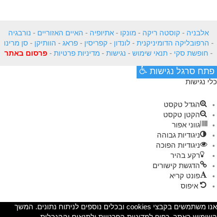
אלבניה
-
קוסטה ריקה
-
מונקו
-
אתיופיה
-
האיים האזוריים
-
נורבגיה
-
הרפובליקה הדומיניקנית
-
לונדון
-
קפריסין
-
פראג
-
הוותיקן
-
סן מרינו
-
חופשת סקי
-
תנאי שימוש
-
נגישות
-
מדיניות פרטיות
-
פרסום באתר
פתח סרגל נגישות
כלי נגישות
הגדל טקסט
הקטן טקסט
גווני אפור
ניגודיות גבוהה
ניגודיות הפוכה
רקע בהיר
הדגשת קישורים
פונט קריא
איפוס
אנו משתמשים בקבצי cookies ובכלים נוספים לניתוח נתונים. המשך
השימוש באתר, כפוף למדיניות הפרטיות ולתנאים וההגבלות.