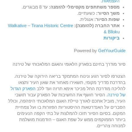
העצמאות.
מספר משתתפים מקסימלי להזמנה:
עד 8 מבוגרים.
משך הסיור:
כשעתיים.
שפות הסיור:
אנגלית.
אתר החברה (להזמנה):
Walkative – Tirana Historic Centre
& Blloku
ביקורות
Powered by
GetYourGuide
סיור מודרך בחינם בפארק הלאומי והאגם המלאכותי של טירנה
הצטרפו לסיור רגוע ונינוח המתמקד בריאה הירוקה של טירנה.
בהדרכת מדריך מקומי, תשאירו מאחור את שאון העיר ותצאו
להליכה מודרכת החל מכיכר אימא תרזה ועד ללב
הפארק הגדול
של טירנה
. הסיור חושף את החשיבות של הפארק עבור תושבי
העיר, מוביל אתכם לאורך טיילת האגם המלאכותי היפהפה, וכולל
הסברים על האנדרטאות ההיסטוריות הפזורות בו ועל צמחיית
המקום. בסיום הסיור תזכו להמלצות על בתי הקפה הנעימים
ביותר הממוקמים ממש על שפת האגם – הזדמנות מושלמת
למנוחה צהריים.