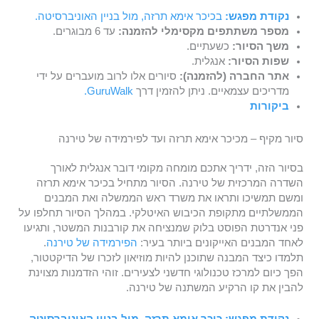
נקודת מפגש:
בכיכר אימא תרזה, מול בניין האוניברסיטה.
מספר משתתפים מקסימלי להזמנה:
עד 6 מבוגרים.
משך הסיור:
כשעתיים.
שפות הסיור:
אנגלית.
אתר החברה (להזמנה):
סיורים אלו לרוב מועברים על ידי
מדריכים עצמאיים. ניתן להזמין דרך
GuruWalk.
ביקורות
סיור מקיף – מכיכר אימא תרזה ועד לפירמידה של טירנה
בסיור הזה, ידריך אתכם מומחה מקומי דובר אנגלית לאורך
השדרה המרכזית של טירנה. הסיור מתחיל בכיכר אימא תרזה
ומשם תמשיכו ותראו את משרד ראש הממשלה ואת המבנים
הממשלתיים מתקופת הכיבוש האיטלקי. במהלך הסיור תחלפו על
פני אנדרטת הפוסט בלוק שמנציחה את קורבנות המשטר, ותגיעו
לאחד המבנים האייקונים ביותר בעיר:
הפירמידה של טירנה
.
תלמדו כיצד המבנה שתוכנן להיות מוזיאון לזכרו של הדיקטטור,
הפך כיום למרכז טכנולוגי חדשני לצעירים. זוהי הזדמנות מצוינת
להבין את קו הרקיע המשתנה של טירנה.