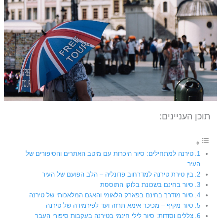
תוכן העניינים:
טירנה למתחילים: סיור היכרות עם מיטב האתרים והסיפורים של
העיר
בין טירת טירנה למדרחוב פדונליה – הלב הפועם של העיר
סיור בחינם בשכונת בלוקו התוססת
סיור מודרך בחינם בפארק הלאומי והאגם המלאכותי של טירנה
סיור מקיף – מכיכר אימא תרזה ועד לפירמידה של טירנה
צללים וסודות: סיור לילי חינמי בטירנה בעקבות סיפורי העבר