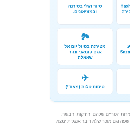
ורה אל מערת Haxhi
סיור רגלי בטירנה
הירה
ובמוזיאונים.
🏞️
ע
מטירנה בטיול יום אל
קלינג באיים Sazan
אגם קומאני ונהר
שאאלה
✈️
טיסות זולות (מאוד!)
ת הפירות הטריים שלהם, הירקות, הבשר,
 שפה וגם מוכר שלא דובר אנגלית ימצא