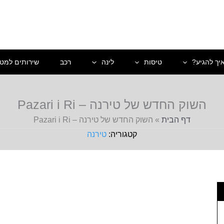
יך להגיע?
טיסות
לינה
רכב
שירותים למטי
השוק החדש של טירנה – Pazari i Ri
דף הבית
»
השוק החדש של טירנה – Pazari i Ri
טירנה