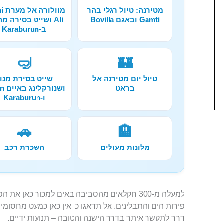
מטירנה: טיול רגלי בהר
מוול
Gamti ובאגם Bovilla
Ali ושייט בסירה מ
ב-Karaburun
🤿
🏰
טיול יום מטירנה אל
שייט בסירת מנו
בראט
ושנור
ו-Karaburun
🚗
🏨
מלונות מעולים
השכרת רכב
למעלה מ-300 חקלאים מהסביבה באים למכור כאן א
פירות הים והתבלינים. אל תדאגו כי אין כאן כמעט מחסומי
דרך לתקשר איתך בדרך הישנה והטובה – תנועות ידיים.