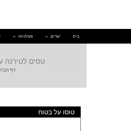
ילוג
תוכן
בית
יעדים
פעילויות
א
טסים לטירנה עם י
דף הבית
טוסו על בטוח