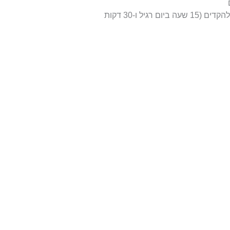
הפעילות בכל מתחם מתחילה בכל שעה עגולה ומומלץ להקדים (15 שעה ביום רגיל ו-30 דקות