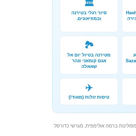
🏛️
ורה אל מערת Haxhi
סיור רגלי בטירנה
הירה
ובמוזיאונים.
🏞️
ע
מטירנה בטיול יום אל
קלינג באיים Sazan
אגם קומאני ונהר
שאאלה
✈️
טיסות זולות (מאוד!)
 שכולל יותר מ-100 טרמפולינות ברמה אולימפית, מגרשי כדורסל