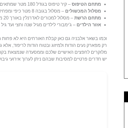
מתחם הטיפוס
– קיר טיפוס בגודל 180 מטר שמתאים לרמות טיפוס שונות ולסגנונות שונים.
מסלול המכשולים
– מסלול בגובה 8 מטר כיפי ומפחיד בעת ובעונה אחת.
מתחם הרשת
– מסלול למכורים לאדרנלין באורך 20 מטר בהשראת תוכנית הטלוויזיה ה"
אזור הילדים
– ג'ימבורי לילדים מגיל שנה וחצי ועד גיל 5 או גובה של 110 ס"מ.
וכמו בשאר אלבניה גם כאן קבלת האורחים היא לא פחות
רק מפארק נעים הודות ולמיזוג ובטוח הודות לריפוד, אלא
מלוקרים לחפצים האישיים שלכם וממסעדה שנמצאת בקומ
יש חדרים פרטיים למסיבות שבהם ניתן לערוך אירועי גיבוש 