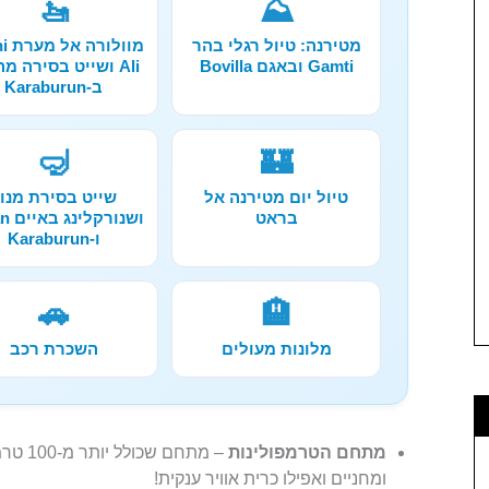
🚤
⛰️
מטירנה: טיול רגלי בהר
מוול
Gamti ובאגם Bovilla
Ali ושייט בסירה מ
ב-Karaburun
🤿
🏰
טיול יום מטירנה אל
שייט בסירת מנו
בראט
ושנור
ו-Karaburun
🚗
🏨
מלונות מעולים
השכרת רכב
מתחם הטרמפולינות
– מתחם
ומחניים ואפילו כרית אוויר ענקית!