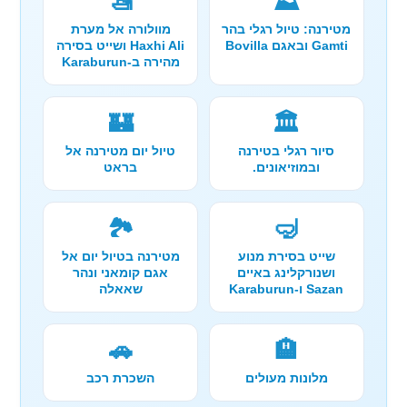
🚤
⛰️
מטירנה: טיול רגלי בהר
מוולורה אל מערת
Gamti ובאגם Bovilla
Haxhi Ali ושייט בסירה
מהירה ב-Karaburun
🏰
🏛️
סיור רגלי בטירנה
טיול יום מטירנה אל
ובמוזיאונים.
בראט
🏞️
🤿
שייט בסירת מנוע
מטירנה בטיול יום אל
ושנורקלינג באיים
אגם קומאני ונהר
Sazan ו-Karaburun
שאאלה
🚗
🏨
מלונות מעולים
השכרת רכב