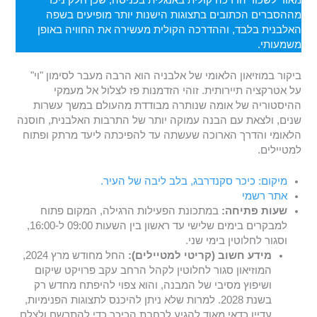
מההסברים הכתובים בתצוגות הישנות יותר מופיעים בשפה
האלבנית בלבד, וההדרכה הקולית מעשירה את החוויה באופן
משמעותי.
ביקור במוזיאון הלאומי של אלבניה הוא הרבה מעבר לסימון "וי"
על אטרקציה תיירותית. זוהי הזדמנות פז לצלול אל מעמקי
ההיסטוריה של אומה שנותרה מבודדת מהעולם במשך עשרות
שנים, ולצאת עם הבנה עמוקה יותר של התרבות האלבנית, חוסנה
הלאומי והדרך הארוכה שעשתה עד להפיכתה ליעד מרתק ופתוח
למטיילים.
מיקום: כיכר סקנדרבג, בלב ליבה של העיר.
אתר רשמי
שעות פתיחה:
במתכונת הפעילות הרגילה, המקום פתוח
למבקרים בימים שלישי עד ראשון בין השעות 09:00 ל-16:00,
וסגור לחלוטין בימי שני.
מידע חשוב (קריטי למטיילים):
החל מחודש מרץ 2024,
המוזיאון סגור לחלוטין לקהל הרחב עקב פרויקט שיקום
ושיפוץ מסיבי של המבנה, והוא צפוי להיפתח מחדש רק
בשנת 2028. למרות שלא ניתן להיכנס לתצוגות הפנימיות,
עדיין כדאי מאוד להגיע לרחבת הכיכר כדי להתרשם ולצלם