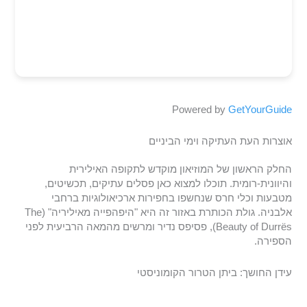
Powered by
GetYourGuide
אוצרות העת העתיקה וימי הביניים
החלק הראשון של המוזיאון מוקדש לתקופה האילירית
והיוונית-רומית. תוכלו למצוא כאן פסלים עתיקים, תכשיטים,
מטבעות וכלי חרס שנחשפו בחפירות ארכיאולוגיות ברחבי
אלבניה. גולת הכותרת באזור זה היא "היפהפייה מאיליריה" (The
Beauty of Durrës), פסיפס נדיר ומרשים מהמאה הרביעית לפני
הספירה.
עידן החושך: ביתן הטרור הקומוניסטי