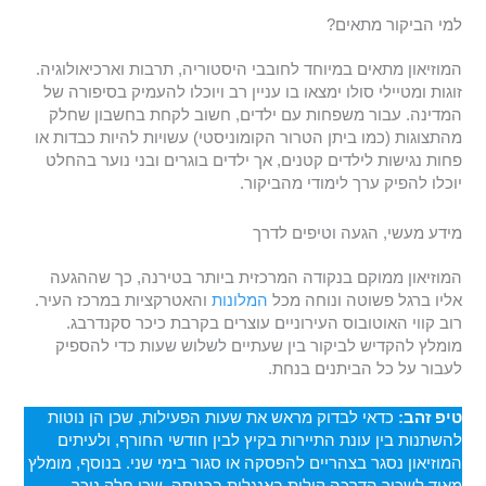
למי הביקור מתאים?
המוזיאון מתאים במיוחד לחובבי היסטוריה, תרבות וארכיאולוגיה.
זוגות ומטיילי סולו ימצאו בו עניין רב ויוכלו להעמיק בסיפורה של
המדינה. עבור משפחות עם ילדים, חשוב לקחת בחשבון שחלק
מהתצוגות (כמו ביתן הטרור הקומוניסטי) עשויות להיות כבדות או
פחות נגישות לילדים קטנים, אך ילדים בוגרים ובני נוער בהחלט
יוכלו להפיק ערך לימודי מהביקור.
מידע מעשי, הגעה וטיפים לדרך
המוזיאון ממוקם בנקודה המרכזית ביותר בטירנה, כך שההגעה
אליו ברגל פשוטה ונוחה מכל
המלונות
והאטרקציות במרכז העיר.
רוב קווי האוטובוס העירוניים עוצרים בקרבת כיכר סקנדרבג.
מומלץ להקדיש לביקור בין שעתיים לשלוש שעות כדי להספיק
לעבור על כל הביתנים בנחת.
טיפ זהב:
כדאי לבדוק מראש את שעות הפעילות, שכן הן נוטות
להשתנות בין עונת התיירות בקיץ לבין חודשי החורף, ולעיתים
המוזיאון נסגר בצהריים להפסקה או סגור בימי שני. בנוסף, מומלץ
מאוד לשכור הדרכה קולית באנגלית בכניסה, שכן חלק ניכר