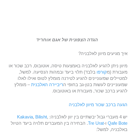
הגדה הצפונית של אגם אוחריד
איך מגיעים מיוון לאלבניה?
מיוון ניתן להגיע לאלבניה באמצעות טיסה, אוטובוס, רכב שכור או
מעבורת (מ
קורפו
בלבד) תלוי ביעד ובמהות הנסיעה. למשל,
למטיילים שמעוניינים להגיע לטירנה מומלץ לטוס ואילו לאלו
שמעוניינים לעשות בטן-גב בחופי ה
ריביירה האלבנית
– מומלץ
להגיע ברכב שכור, מעבורת או באוטובוס.
הגעה ברכב שכור מיוון לאלבניה
יש 4 מעברי גבול יבשתיים בין יוון לאלבניה:
,
Bilisht
,
Kakavia
Qafe Bote
ו-
Tre Urat
. הבחירה בין המעברים תלויה ביעד הטיול
באלבניה, למשל: