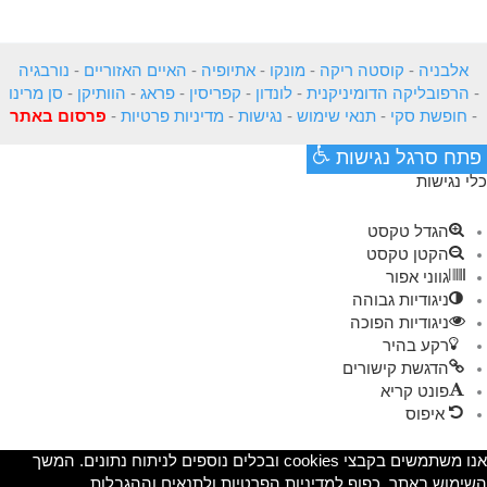
אלבניה
-
קוסטה ריקה
-
מונקו
-
אתיופיה
-
האיים האזוריים
-
נורבגיה
-
הרפובליקה הדומיניקנית
-
לונדון
-
קפריסין
-
פראג
-
הוותיקן
-
סן מרינו
-
חופשת סקי
-
תנאי שימוש
-
נגישות
-
מדיניות פרטיות
-
פרסום באתר
פתח סרגל נגישות
כלי נגישות
הגדל טקסט
הקטן טקסט
גווני אפור
ניגודיות גבוהה
ניגודיות הפוכה
רקע בהיר
הדגשת קישורים
פונט קריא
איפוס
אנו משתמשים בקבצי cookies ובכלים נוספים לניתוח נתונים. המשך
השימוש באתר, כפוף למדיניות הפרטיות ולתנאים וההגבלות.