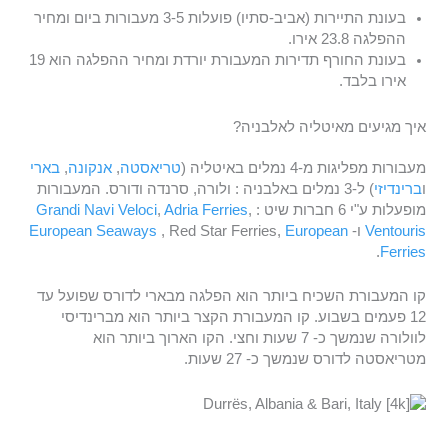
בעונת התיירות (אביב-סתיו) פועלות 3-5 מעבורות ביום ומחיר
ההפלגה 23.8 אירו.
בעונת החורף תדירות המעבורת יורדת ומחיר ההפלגה הוא 19
אירו בלבד.
איך מגיעים מאיטליה לאלבניה?
מעבורות מפליגות מ-4 נמלים באיטליה (
טריאסטה
,
אנקונה
,
בארי
ו
ברינדיזי
) ל-3 נמלים באלבניה : ולורה, סרנדה ודורס. המעבורות
מופעלות ע"י 6 חברות שיט :
,
Adria Ferries
,
Grandi Navi Veloci
Ventouris
ו-
European
, Red Star Ferries,
European Seaways
.
Ferries
קו המעבורת השכיח ביותר הוא הפלגה מבארי לדורס שפועל עד
12 פעמים בשבוע. קו המעבורת הקצר ביותר הוא מברינדיסי
לוולורה שנמשך כ- 7 שעות וחצי. הקו הארוך ביותר הוא
מטריאסטה לדורס שנמשך כ- 27 שעות.