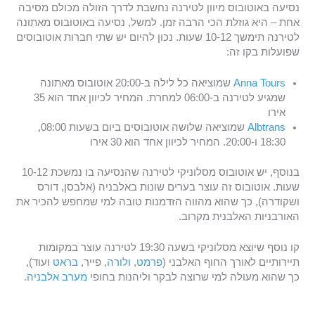
נסיעה באוטובוס מיוון לטירנה נחשבת לדרך הזולה מכולם מסיבה
אחת – היא גוזלת הכי הרבה זמן. למשל, נסיעה באוטובוס מאתונה
לטירנה תימשך 10-12 שעות. נכון להיום יש שתי חברות אוטובוסים
שפועלות בקו זה:
Anna Tours
שמוציאה כל לילה ב-20:00 אוטובוס מאתונה
שמגיע לטירנה ב-06:00 למחרת. המחיר לכיוון אחד הוא 35
אירו
Albtrans
שמוציאה שלושה אוטובוסים ביום בשעות 08:00,
18:30 ו-20:00. המחיר לכיוון אחד הוא 30 אירו
בנוסף, יש אוטובוס מסלוניקי לטירנה שהנסיעה בו נמשכת 10-12
שעות. אוטובוס זה עוצר בערים שונות באלבניה (אלבסן, דורס
ושקודרה), כך שהוא מהווה הזדמנות טובה למי שמחפש להכיר את
האורבניות האלבנית מקרוב.
קו נוסף שיוצא מסלוניקי בשעה 19:30 לטירנה עוצר במקומות
תיירותיים לאורך החוף האלבני (
פרמט
,
ולורה
, פייר,
בראט
ועוד),
כך שהוא מעולה למי שרוצה לבקר וליהנות בחופי
מערב אלבניה
.