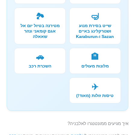
🏞️
🤿
שייט בסירת מנוע
מטירנה בטיול יום אל
ושנורקלינג באיים
אגם קומאני ונהר
Sazan ו-Karaburun
שאאלה
🚗
🏨
מלונות מעולים
השכרת רכב
✈️
טיסות זולות (מאוד!)
איך מגיעים ממונטנגרו לאלבניה?