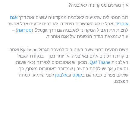
איך מגיעים ממקדוניה לאלבניה?
רוב המטיילים שמגיעים לאלבניה ממקדוניה עושים זאת דרך
אגם
אוחריד
, אבל זו לא האפשרות היחידה. לא רבים יודעים אבל אפשר
לחצות את הגבול המקדוני לאלבניה גם דרך Struga (
סטרוגה
) –
עיר שנמצאת בגדה הצפונית של אגם אוחריד.
משם נוסעים כחצי שעה באוטובוס למעבר הגבול Kjafasan ואחרי
ביקורת דרכונים אתם באלבניה. או יותר נכון – בנקודת הגבול
האלבנית
Qaf Thane
. מכאן יש אוטובוסים לטירנה (כ-4 שעות
נסיעה), אך יש לקחת בחשבון שמדובר באוטובוס מאסף, כך
שאתם צפויים לבקר גם ב
קוקס
וב
אלבסן
לפני שתגיעו למחוז
חפצכם.