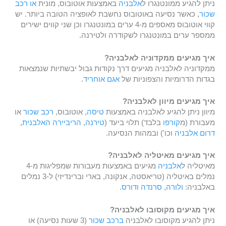
ניתן להגיע ממונטנגרו ל
אלבניה
באמצעות אוטובוס, מונית
או רכב
שכור
, כאשר נסיעה באוטובוס נחשבת לאופציה הטובה ביותר. יש
קווי אוטובוס מאספים מ-4 ערים במונטנגרו וכן שני קווים ישירים
ממספר ערים במונטנגרו לשקודרה ולטירנה.
איך מגיעים ממקדוניה לאלבניה?
ממקדוניה לאלבניה מגיעים דרך נקודות גבול יבשתיות שנמצאות
בגדות הדרומיות והצפוניות של
אגם אוחריד
.
איך מגיעים מיוון לאלבניה?
מיוון ניתן להגיע לאלבניה באמצעות
טיסה
, אוטובוס,
רכב שכור
או
מעבורת (מ
קורפו
בלבד) תלוי ביעד (
טירנה
,
הריביירה האלבנית
,
דרום אלבניה
וכו') ובמהות הנסיעה.
איך מגיעים מאיטליה לאלבניה?
מאיטליה ל
אלבניה
מגיעים באמצעות מעבורות שמפליגות מ-4
נמלים באיטליה (טריאסטה, אנקונה, בארי וברינדיזי) ל-3 נמלים
באלבניה:
ולורה
,
סרנדה
ו
דורס
.
איך מגיעים מקוסובו לאלבניה?
ניתן להגיע מקוסובו לאלבניה
ברכב שכור
(3 שעות נסיעה) או