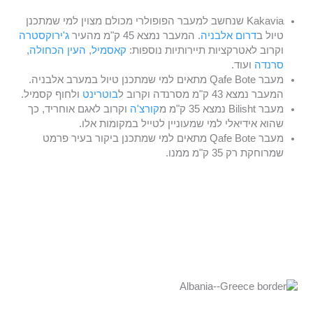
Kakavia שנחשב למעבר הפופולרי מכולם מצוין למי שמתכנן
טיול ב
דרום אלבניה
. המעבר נמצא 45 ק"מ מהעיר
ג'ירוקסטרה
וקרוב לאטרקציות תיירותיות נוספות:
קאסמיל
,
העין הכחולה
,
סרנדה
ועוד.
מעבר Qafe Bote מתאים למי שמתכנן טיול במערב אלבניה.
המעבר נמצא 43 ק"מ מסרנדה וקרוב ל
בוטרינט
ולחוף קסמיל.
מעבר Bilisht נמצא 35 ק"מ מ
קורצ'ה
וקרוב לאגם אוחריד, כך
שהוא אידיאלי למי שמעוניין לטייל במקומות אלו.
מעבר Qafe Bote מתאים למי שמתכנן ביקור בעיר פרמט
שמרוחקת רק 35 ק"מ ממנו.