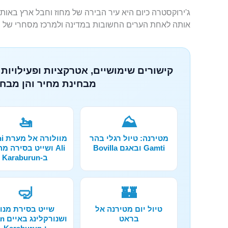
אותה לאחת הערים החשובות במדינה ולמרכז מסחרי של תע
קישורים שימושיים, אטרקציות ופעילויות 
מבחינת מחיר והן מבחי
🚤
⛰️
מטירנה: טיול רגלי בהר
מוול
Gamti ובאגם Bovilla
Ali ושייט בסירה מ
ב-Karaburun
🤿
🏰
טיול יום מטירנה אל
שייט בסירת מנו
בראט
ושנור