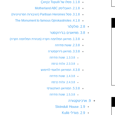
פסלו של Çerçiz Topulli
האובליסק Motherland ABC
פסל Partisan Heroines (הגיבורות הפרטיזניות)
The Monument to famous Gjirokastriotes
פולקלור
מוזיאונים בג'ירוקסטר
מוזיאון המלחמה הקרה (מנהרת המלחמה הקרה)
שעות פתיחה
מוזיאון ג'ירוקסטרה
שעות פתיחה
עלות כניסה
המוזיאון הלאומי לחימוש
שעות פתיחה
עלות כניסה
המוזיאון האתנוגרפי
שעות פתיחה
ארכיטקטורה
Skënduli House
מגדלי Kullë