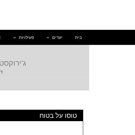
ילוג
תוכן
בית
יעדים
פעילויות
א
ג'ירוקסטרה
דף
טוסו על בטוח