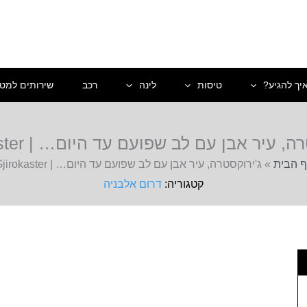
יך להגיע?
טיסות
לינה
רכב
שירותים למטי
, עיר אבן עם לב שפועם עד היום… | Gjirokaster
 הבית
»
ג'ירוקסטרה, עיר אבן עם לב שפועם עד היום… | Gjirokaster
דרום אלבניה