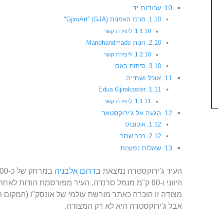
עבודות יד
מרכז האמנות (GjiroArt” (GJA"
ליצירת קשר
חנות Manohandmade
ליצירת קשר
סיתות באבן
אוכל ושתייה
Edua Gjirokaster
ליצירת קשר
הגעה אל ג'ירוקסטאר
אוטובוס
רכב שכור
שאלות נפוצות
העיר ג'ירוקסטרה נמצאת ב
דרום אלבניה
במרחק של כ-200 ק"מ מהבירה
היווני ו-60 ק"מ מנמל סרנדה. העיר מפורסמת הודות ל
מצודה זו הוכרה כאתר מורשת עולמי של אונסק"ו (המקום 
אבל ג'ירוקסטרה היא לא רק המצודה.