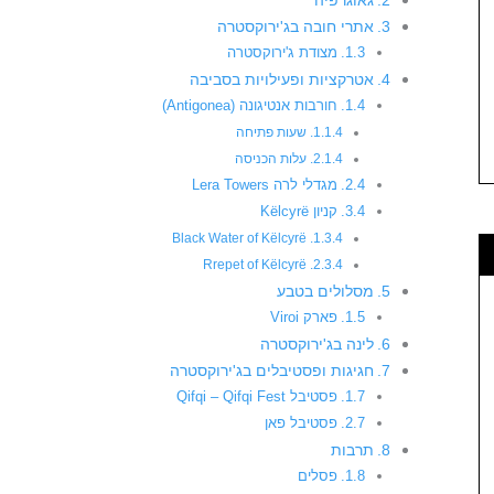
אתרי חובה בג'ירוקסטרה
מצודת ג'ירוקסטרה
אטרקציות ופעילויות בסביבה
חורבות אנטיגונה (Antigonea)
שעות פתיחה
עלות הכניסה
מגדלי לרה Lera Towers
קניון Këlcyrë
Black Water of Këlcyrë
Rrepet of Këlcyrë
מסלולים בטבע
פארק Viroi
לינה בג'ירוקסטרה
חגיגות ופסטיבלים בג'ירוקסטרה
פסטיבל Qifqi – Qifqi Fest
פסטיבל פאן
תרבות
פסלים