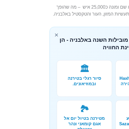
ג'ירוקסטרה כיום היא עיר הבירה של מחוז וחבל ארץ באותו שם ומונה כ25,000 איש – מה שהופך
שיות המזון, העור והטקסטיל באלבניה.
×
מובילות השנה באלבניה - הן
נת החוויה
🏛️
ורה אל מערת Haxhi
סיור רגלי בטירנה
הירה
ובמוזיאונים.
🏞️
ע
מטירנה בטיול יום אל
קלינג באיים Sazan
אגם קומאני ונהר