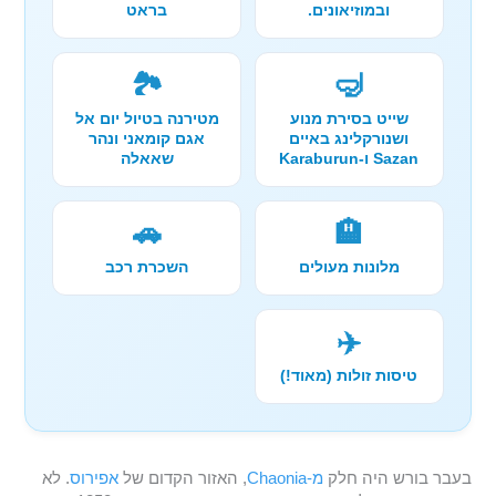
ובמוזיאונים.
בראט
🏞️
🤿
שייט בסירת מנוע
מטירנה בטיול יום אל
ושנורקלינג באיים
אגם קומאני ונהר
Sazan ו-Karaburun
שאאלה
🚗
🏨
מלונות מעולים
השכרת רכב
✈️
טיסות זולות (מאוד!)
בעבר בורש היה חלק
מ-Chaonia
, האזור הקדום של
אפירוס
. לא