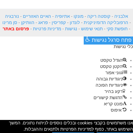
אלבניה
-
קוסטה ריקה
-
מונקו
-
אתיופיה
-
האיים האזוריים
-
נורבגיה
-
הרפובליקה הדומיניקנית
-
לונדון
-
קפריסין
-
פראג
-
הוותיקן
-
סן מרינו
-
חופשת סקי
-
תנאי שימוש
-
נגישות
-
מדיניות פרטיות
-
פרסום באתר
פתח סרגל נגישות
כלי נגישות
הגדל טקסט
הקטן טקסט
גווני אפור
ניגודיות גבוהה
ניגודיות הפוכה
רקע בהיר
הדגשת קישורים
פונט קריא
איפוס
אנו משתמשים בקבצי cookies ובכלים נוספים לניתוח נתונים. המשך
השימוש באתר, כפוף למדיניות הפרטיות ולתנאים וההגבלות.