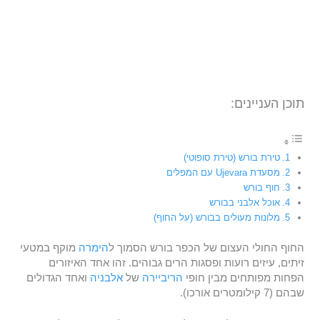
תוכן העניינים:
טירת בורש (טירת סופוטי)
מסעדת Ujevara עם המפלים
חוף בורש
אוכל אלבני בבורש
מלונות מעולים בבורש (על החוף)
החוף החולי העצום של הכפר בורש הסמוך ל
הימרה
מוקף במטעי
זיתים, עיזים רועות ופסגות הרים גבוהים. זהו אחד האיזורים
הפחות מפותחים מבין חופי
הריביירה
של
אלבניה
ואחד הגדולים
שבהם (7 קילומטרים אורכו).