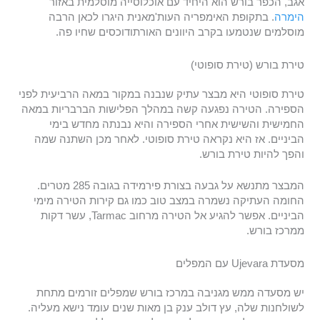
אגב, הכפר בורש הוא היחיד עם אוכלוסייה מוסלמית באזור
הימרה
. בתקופת האימפריה העות'מאנית היגרו לכאן הרבה
מוסלמים שנטמעו בקרב היוונים האורתודוכסים שחיו פה.
טירת בורש (טירת סופוטי)
טירת סופוטי היא מבצר עתיק שנבנה במקור במאה הרביעית לפני
הספירה. הטירה נפגעה קשה במהלך הפלישות הברבריות במאה
החמישית והשישית אחרי הספירה והיא נבנתה מחדש בימי
הביניים. אז היא נקראה טירת סופוטי. לאחר מכן השתנה שמה
והפך להיות טירת בורש.
המבצר מתנשא על גבעה בצורת פירמידה בגובה 285 מטרים.
החומה העתיקה נשמרה במצב טוב כמו גם קירות הטירה מימי
הביניים. אפשר להגיע אל הטירה מרחוב Tarmac, עשר דקות
ממרכז בורש.
מסעדת Ujevara עם המפלים
יש מסעדה ממש מגניבה במרכז בורש שמפלים זורמים מתחת
לשולחנות שלה, עץ דולב ענק בן מאות שנים עומד נישא מעליה.