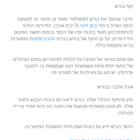
חוף בורש
הדבר שהופך את בורש לפופולארי מאוד קו החוף. זה למעשה
החוף הגדול ביותר
בים היוני
(7 ק"מ אורך). התיירות החלה
להתפתח כאן מאוד בזכות יופיו של הכפר ובזכות תושבי המקום
הידידותיים. על קו החוף של בורש בנויים
הרבה מלונות
ומסעדות,
ברים ומקומות בילוי.
אם אתם באיזור אל תוותרו על לבלות לפחות יום במים הצלולים
של החוף תחת אחת משמשיות העץ שנמצאות בו. לחובבי
אדרנלין, יש כאן גם פעילויות של ספורט ימי.
אוכל אלבני בבורש
חוץ מהחוף הנהדר שלה, בורש ידועה גם בזכות הכבש בתנור
שלה. לא מעט מסעדות מגישות את המנה הזו והיא תמיד טרייה
וטעימה.
הכפר בורש ידוע גם בזכות שמן הזית המשובח המיוצר בו.