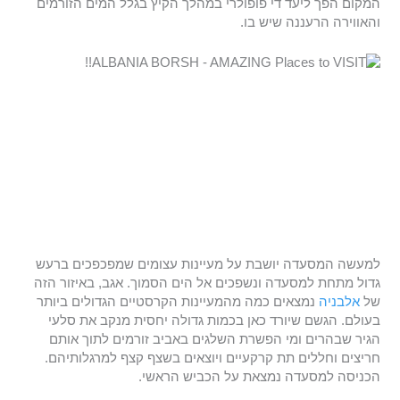
המקום הפך ליעד די פופולרי במהלך הקיץ בגלל המים הזורמים
והאווירה הרעננה שיש בו.
למעשה המסעדה יושבת על מעיינות עצומים שמפכפכים ברעש
גדול מתחת למסעדה ונשפכים אל הים הסמוך. אגב, באיזור הזה
של
אלבניה
נמצאים כמה מהמעיינות הקרסטיים הגדולים ביותר
בעולם. הגשם שיורד כאן בכמות גדולה יחסית מנקב את סלעי
הגיר שבהרים ומי הפשרת השלגים באביב זורמים לתוך אותם
חריצים וחללים תת קרקעיים ויוצאים בשצף קצף למרגלותיהם.
הכניסה למסעדה נמצאת על הכביש הראשי.