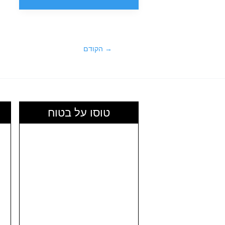
באלבניה:
מסורת
של
סובלנות
→
הקודם
והיסטוריה
קצרה
מהסבא
ועד
200
טוסו על בטוח
אתרים
קדושים
ומיוחדים