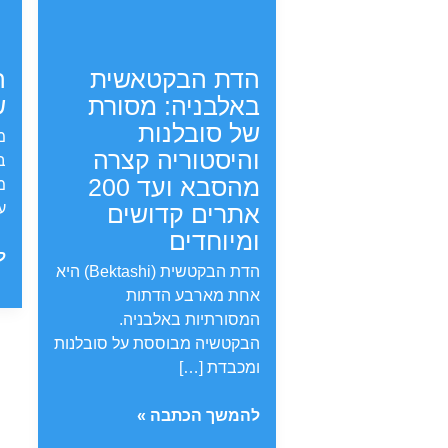
הדת הבקטאשית
ה
באלבניה: מסורת
ש
של סובלנות
מ
והיסטוריה קצרה
ב
מהסבא ועד 200
מ
אתרים קדושים
ע
ומיוחדים
ה
ל
הדת הבקטשית (Bektashi) היא
ה
אחת מארבע הדתות
ש
המסורתיות באלבניה.
א
הבקטשיה מבוססת על סובלנות
ומכבדת […]
הדת
להמשך הכתבה »
הבקטאשית