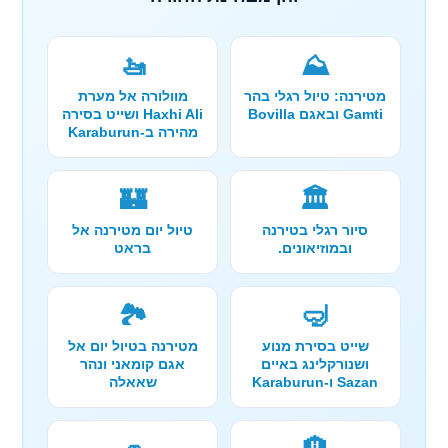
🚤
⛰️
מטירנה: טיול רגלי בהר
מוולורה אל מערת
Gamti ובאגם Bovilla
Haxhi Ali ושייט בסירה
מהירה ב-Karaburun
🏰
🏛️
סיור רגלי בטירנה
טיול יום מטירנה אל
ובמוזיאונים.
בראט
🏞️
🤿
שייט בסירת מנוע
מטירנה בטיול יום אל
ושנורקלינג באיים
אגם קומאני ונהר
Sazan ו-Karaburun
שאאלה