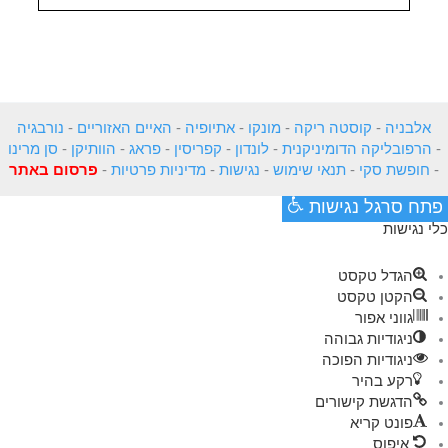
אלבניה
-
קוסטה ריקה
-
מונקו
-
אתיופיה
-
האיים האזוריים
-
נורבגיה
-
הרפובליקה הדומיניקנית
-
לונדון
-
קפריסין
-
פראג
-
הוותיקן
-
סן מרינו
-
חופשת סקי
-
תנאי שימוש
-
נגישות
-
מדיניות פרטיות
-
פרסום באתר
פתח סרגל נגישות
כלי נגישות
הגדל טקסט
הקטן טקסט
גווני אפור
ניגודיות גבוהה
ניגודיות הפוכה
רקע בהיר
הדגשת קישורים
פונט קריא
איפוס