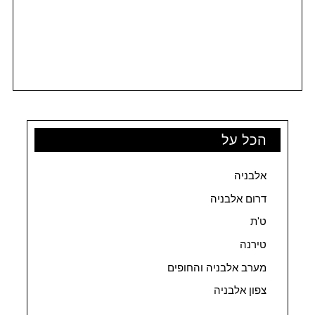
הכל על
אלבניה
דרום אלבניה
ט'ת
טירנה
מערב אלבניה והחופים
צפון אלבניה